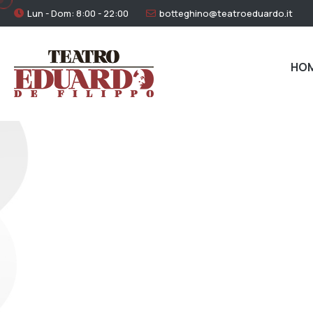
Lun - Dom: 8:00 - 22:00
botteghino@teatroeduardo.it
HO