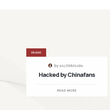
09 AGO
by
e4c39fbf448e
Hacked by Chinafans
READ MORE