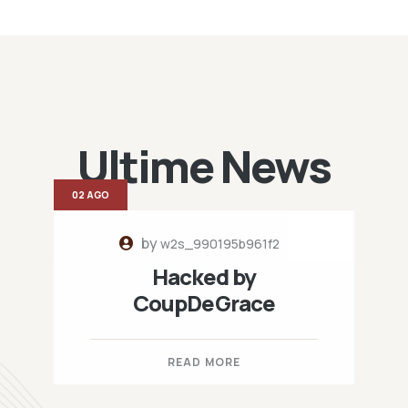
Ultime News
02 AGO
by
w2s_990195b961f2
Hacked by
CoupDeGrace
READ MORE