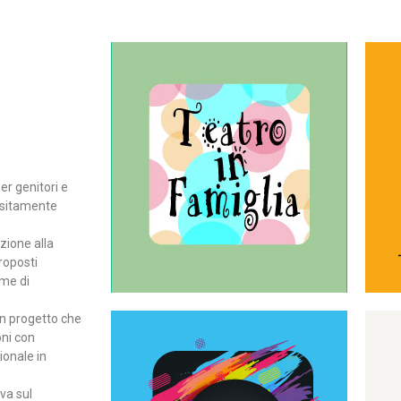
Continua
del teatro all’intera famiglia.
per far condividere e godere
rassegna di teatro concepita
er genitori e
Teatro In Famiglia è una
positamente
Teatro in famiglia
zione alla
roposti
rme di
un progetto che
oni con
ionale in
Continua
ova sul