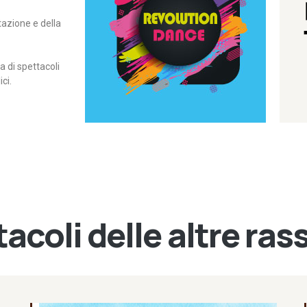
itazione e della
contemporanea – I Edizione
Rassegna di danza
Revolution Dance
di spettacoli
ci.
acoli delle altre ra