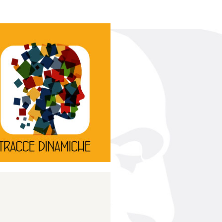
Continua
d’innovazione e sperimentale.
rassegna di teatro
Tracce Dinamiche è una
Tracce dinamiche
Continua