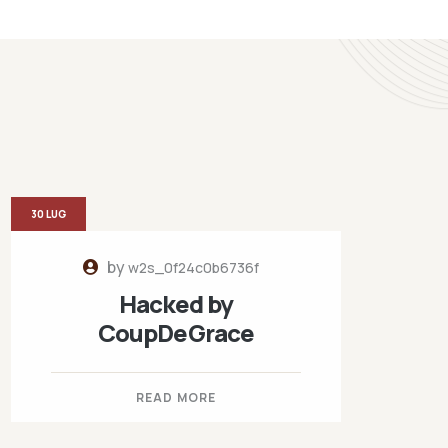
30 LUG
by
w2s_0f24c0b6736f
Hacked by
CoupDeGrace
READ MORE