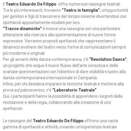
Il
Teatro Eduardo De Filippo
offre numerose rassegne teatrali.
Tra le più interessanti, troviamo
“Teatro in famiglia”
, un’opportunità
per genitori e figli di trascorrere del tempo insieme divertendosi con
spettacoli appositamente studiati per loro.
“Tracce dinamiche”
è invece una rassegna con una particolare
attenzione alla ricerca e alla sperimentazione di nuove forme
espressive. Verranno proposti spettacoli che rappresentano il
dinamico evolvere del teatro verso forme di comunicazioni sempre
più moderne e originali
Per gli amanti della danza contemporanea, c’è
“Revolution Dance”
,
un progetto che segue il nuovo flusso dell’arte coreutica e delle
svariate sperimentazioni con l’obiettivo di dare visibilità e lustro alla
danza contemporanea internazionale in Campania.
Infine, per chi desidera imparare le tecniche teatrali e mettersi alla
prova sul palcoscenico, c’è
“Laboratorio Teatrale”
.
Qui, i partecipanti hanno la possibilità di apprendere i segreti della
recitazione e della regia, collaborando alla creazione di uno
spettacolo.
Le rassegne del
Teatro Eduardo De Filippo
offrono una vasta
gamma di spettacoli e attività, creando un’esperienza teatrale