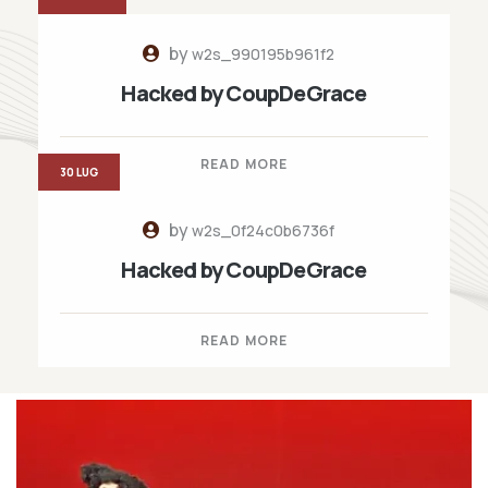
by
w2s_990195b961f2
Hacked by CoupDeGrace
READ MORE
30 LUG
by
w2s_0f24c0b6736f
Hacked by CoupDeGrace
READ MORE