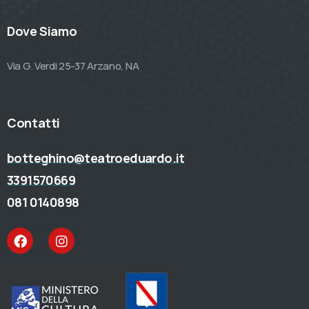
Dove Siamo
Via G. Verdi 25-37 Arzano, NA
Contatti
botteghino@teatroeduardo.it
3391570669
081 0140898