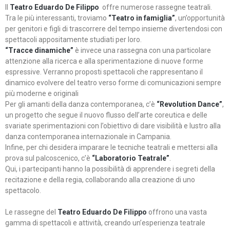
Il
Teatro Eduardo De Filippo
offre numerose rassegne teatrali.
Tra le più interessanti, troviamo
“Teatro in famiglia”
, un’opportunità
per genitori e figli di trascorrere del tempo insieme divertendosi con
spettacoli appositamente studiati per loro.
“Tracce dinamiche”
è invece una rassegna con una particolare
attenzione alla ricerca e alla sperimentazione di nuove forme
espressive. Verranno proposti spettacoli che rappresentano il
dinamico evolvere del teatro verso forme di comunicazioni sempre
più moderne e originali
Per gli amanti della danza contemporanea, c’è
“Revolution Dance”
,
un progetto che segue il nuovo flusso dell’arte coreutica e delle
svariate sperimentazioni con l’obiettivo di dare visibilità e lustro alla
danza contemporanea internazionale in Campania.
Infine, per chi desidera imparare le tecniche teatrali e mettersi alla
prova sul palcoscenico, c’è
“Laboratorio Teatrale”
.
Qui, i partecipanti hanno la possibilità di apprendere i segreti della
recitazione e della regia, collaborando alla creazione di uno
spettacolo.
Le rassegne del
Teatro Eduardo De Filippo
offrono una vasta
gamma di spettacoli e attività, creando un’esperienza teatrale