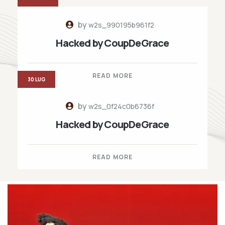
by
w2s_990195b961f2
Hacked by CoupDeGrace
READ MORE
30 LUG
by
w2s_0f24c0b6736f
Hacked by CoupDeGrace
READ MORE