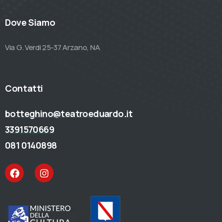
Dove Siamo
Via G. Verdi 25-37 Arzano, NA
Contatti
botteghino@teatroeduardo.it
3391570669
081 0140898