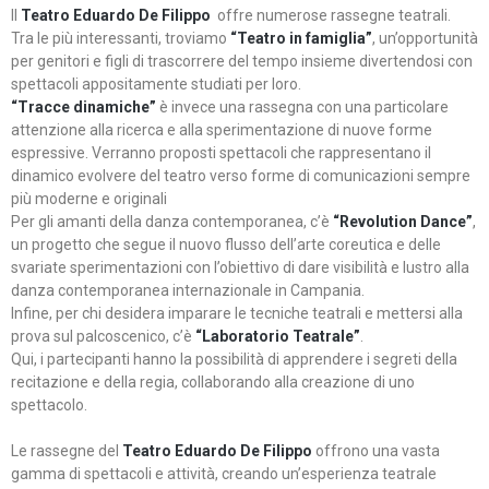
Il
Teatro Eduardo De Filippo
offre numerose rassegne teatrali.
Tra le più interessanti, troviamo
“Teatro in famiglia”
, un’opportunità
per genitori e figli di trascorrere del tempo insieme divertendosi con
spettacoli appositamente studiati per loro.
“Tracce dinamiche”
è invece una rassegna con una particolare
attenzione alla ricerca e alla sperimentazione di nuove forme
espressive. Verranno proposti spettacoli che rappresentano il
dinamico evolvere del teatro verso forme di comunicazioni sempre
più moderne e originali
Per gli amanti della danza contemporanea, c’è
“Revolution Dance”
,
un progetto che segue il nuovo flusso dell’arte coreutica e delle
svariate sperimentazioni con l’obiettivo di dare visibilità e lustro alla
danza contemporanea internazionale in Campania.
Infine, per chi desidera imparare le tecniche teatrali e mettersi alla
prova sul palcoscenico, c’è
“Laboratorio Teatrale”
.
Qui, i partecipanti hanno la possibilità di apprendere i segreti della
recitazione e della regia, collaborando alla creazione di uno
spettacolo.
Le rassegne del
Teatro Eduardo De Filippo
offrono una vasta
gamma di spettacoli e attività, creando un’esperienza teatrale