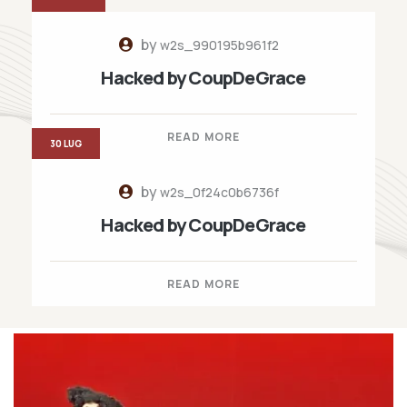
by
w2s_990195b961f2
Hacked by CoupDeGrace
READ MORE
30 LUG
by
w2s_0f24c0b6736f
Hacked by CoupDeGrace
READ MORE