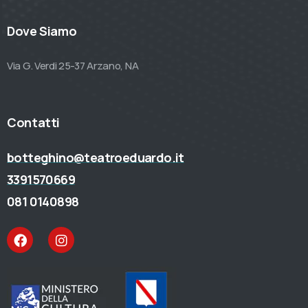
Dove Siamo
Via G. Verdi 25-37 Arzano, NA
Contatti
botteghino@teatroeduardo.it
3391570669
081 0140898