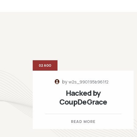
02 AGO
by
w2s_990195b961f2
Hacked by
CoupDeGrace
READ MORE