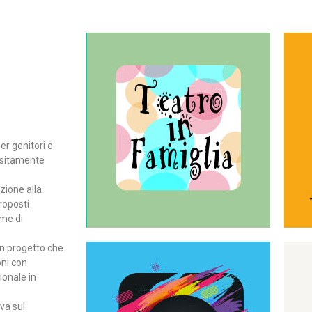
Continua
del teatro all’intera famiglia.
per far condividere e godere
rassegna di teatro concepita
er genitori e
Teatro In Famiglia è una
positamente
Teatro in famiglia
zione alla
roposti
rme di
un progetto che
oni con
ionale in
Continua
ova sul