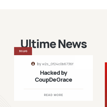
Ultime News
30 LUG
by
w2s_0f24c0b6736f
Hacked by
CoupDeGrace
READ MORE