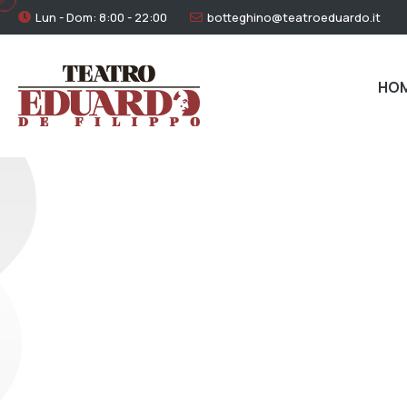
Lun - Dom: 8:00 - 22:00
botteghino@teatroeduardo.it
HO