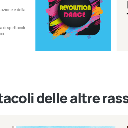
itazione e della
contemporanea – I Edizione
Rassegna di danza
Revolution Dance
di spettacoli
ci.
acoli delle altre ra