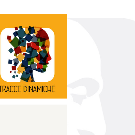
Continua
d’innovazione e sperimentale.
rassegna di teatro
Tracce Dinamiche è una
Tracce dinamiche
Continua