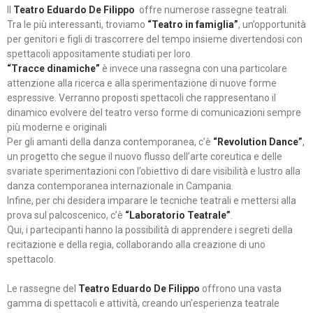
Il
Teatro Eduardo De Filippo
offre numerose rassegne teatrali.
Tra le più interessanti, troviamo
“Teatro in famiglia”
, un’opportunità
per genitori e figli di trascorrere del tempo insieme divertendosi con
spettacoli appositamente studiati per loro.
“Tracce dinamiche”
è invece una rassegna con una particolare
attenzione alla ricerca e alla sperimentazione di nuove forme
espressive. Verranno proposti spettacoli che rappresentano il
dinamico evolvere del teatro verso forme di comunicazioni sempre
più moderne e originali
Per gli amanti della danza contemporanea, c’è
“Revolution Dance”
,
un progetto che segue il nuovo flusso dell’arte coreutica e delle
svariate sperimentazioni con l’obiettivo di dare visibilità e lustro alla
danza contemporanea internazionale in Campania.
Infine, per chi desidera imparare le tecniche teatrali e mettersi alla
prova sul palcoscenico, c’è
“Laboratorio Teatrale”
.
Qui, i partecipanti hanno la possibilità di apprendere i segreti della
recitazione e della regia, collaborando alla creazione di uno
spettacolo.
Le rassegne del
Teatro Eduardo De Filippo
offrono una vasta
gamma di spettacoli e attività, creando un’esperienza teatrale