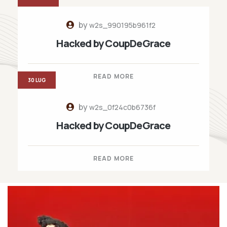
by
w2s_990195b961f2
Hacked by CoupDeGrace
READ MORE
30 LUG
by
w2s_0f24c0b6736f
Hacked by CoupDeGrace
READ MORE