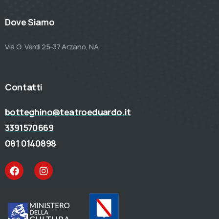
Dove Siamo
Via G. Verdi 25-37 Arzano, NA
Contatti
botteghino@teatroeduardo.it
3391570669
081 0140898