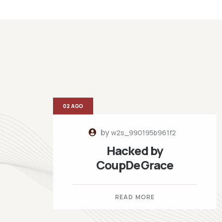
02 AGO
by
w2s_990195b961f2
Hacked by
CoupDeGrace
READ MORE