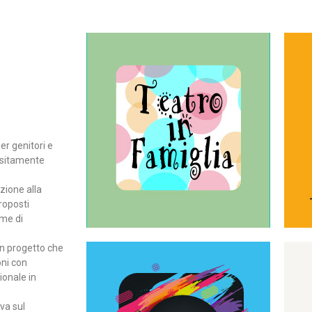
Continua
del teatro all’intera famiglia.
per far condividere e godere
rassegna di teatro concepita
er genitori e
Teatro In Famiglia è una
positamente
Teatro in famiglia
zione alla
roposti
rme di
un progetto che
oni con
ionale in
Continua
ova sul