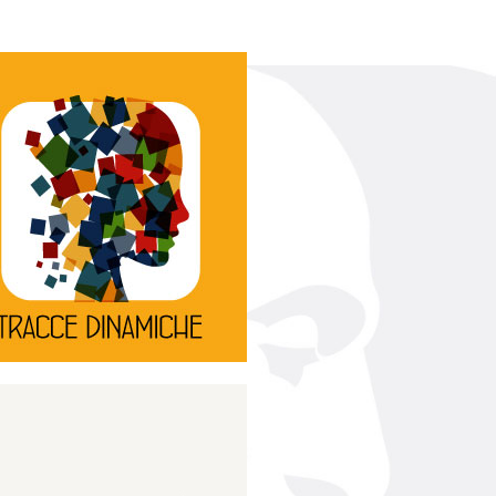
Continua
d’innovazione e sperimentale.
rassegna di teatro
Tracce Dinamiche è una
Tracce dinamiche
Continua