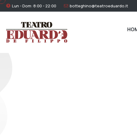
Lun - Dom: 8:00 - 22:00
botteghino@teatroeduardo.it
HO