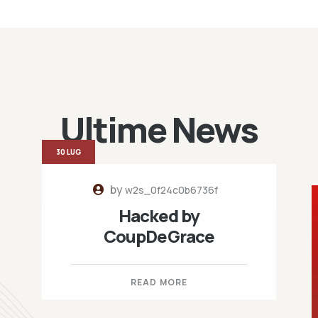
Ultime News
30 LUG
by
w2s_0f24c0b6736f
Hacked by
CoupDeGrace
READ MORE