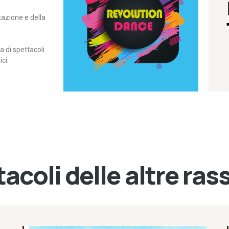
itazione e della
contemporanea – I Edizione
Rassegna di danza
Revolution Dance
di spettacoli
ci.
acoli delle altre ra