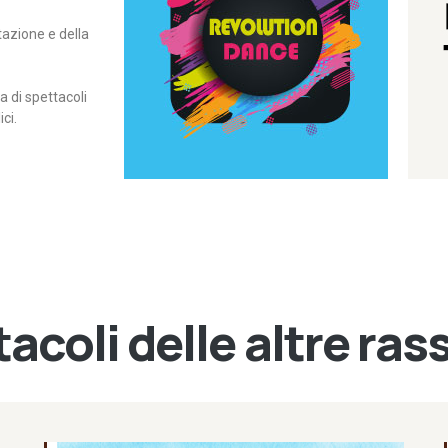
itazione e della
contemporanea – I Edizione
Rassegna di danza
Revolution Dance
di spettacoli
ci.
acoli delle altre ra