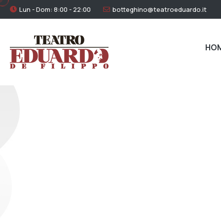
Lun - Dom: 8:00 - 22:00
botteghino@teatroeduardo.it
HO