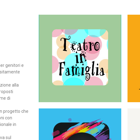
Continua
del teatro all’intera famiglia.
per far condividere e godere
rassegna di teatro concepita
er genitori e
Teatro In Famiglia è una
positamente
Teatro in famiglia
zione alla
roposti
rme di
un progetto che
oni con
ionale in
Continua
ova sul