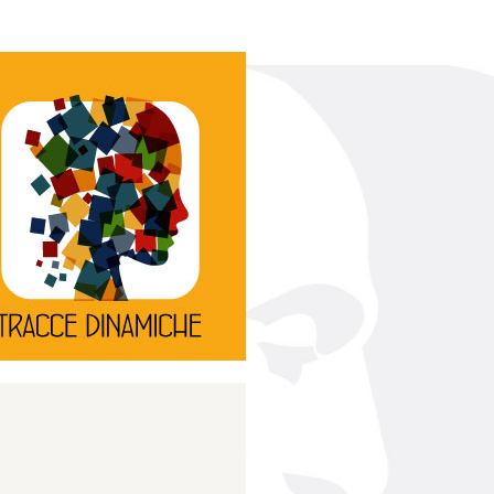
Continua
d’innovazione e sperimentale.
rassegna di teatro
Tracce Dinamiche è una
Tracce dinamiche
Continua