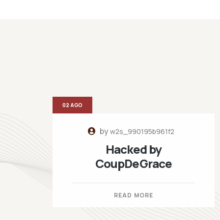
02 AGO
by
w2s_990195b961f2
Hacked by
CoupDeGrace
READ MORE