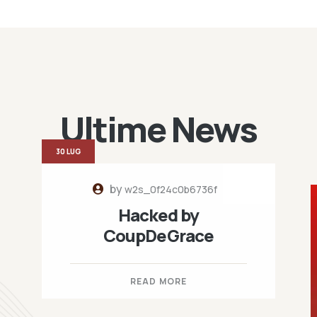
Ultime News
30 LUG
by
w2s_0f24c0b6736f
Hacked by
CoupDeGrace
READ MORE