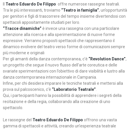
Il
Teatro Eduardo De Filippo
offre numerose rassegne teatrali.
Tra le più interessanti, troviamo
“Teatro in famiglia”
, un’opportunità
per genitori e figli di trascorrere del tempo insieme divertendosi con
spettacoli appositamente studiati per loro.
“Tracce dinamiche”
è invece una rassegna con una particolare
attenzione alla ricerca e alla sperimentazione di nuove forme
espressive. Verranno proposti spettacoli che rappresentano il
dinamico evolvere del teatro verso forme di comunicazioni sempre
più moderne e originali
Per gli amanti della danza contemporanea, c’è
“Revolution Dance”
,
un progetto che segue il nuovo flusso dell’arte coreutica e delle
svariate sperimentazioni con l’obiettivo di dare visibilità e lustro alla
danza contemporanea internazionale in Campania.
Infine, per chi desidera imparare le tecniche teatrali e mettersi alla
prova sul palcoscenico, c’è
“Laboratorio Teatrale”
.
Qui, i partecipanti hanno la possibilità di apprendere i segreti della
recitazione e della regia, collaborando alla creazione di uno
spettacolo.
Le rassegne del
Teatro Eduardo De Filippo
offrono una vasta
gamma di spettacoli e attività, creando un’esperienza teatrale