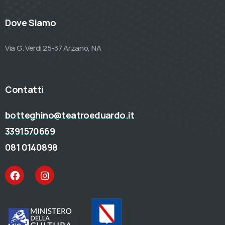
Dove Siamo
Via G. Verdi 25-37 Arzano, NA
Contatti
botteghino@teatroeduardo.it
3391570669
081 0140898