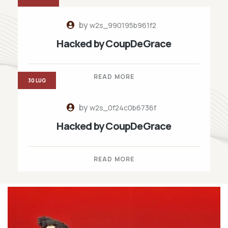
by
w2s_990195b961f2
Hacked by CoupDeGrace
READ MORE
30 LUG
by
w2s_0f24c0b6736f
Hacked by CoupDeGrace
READ MORE