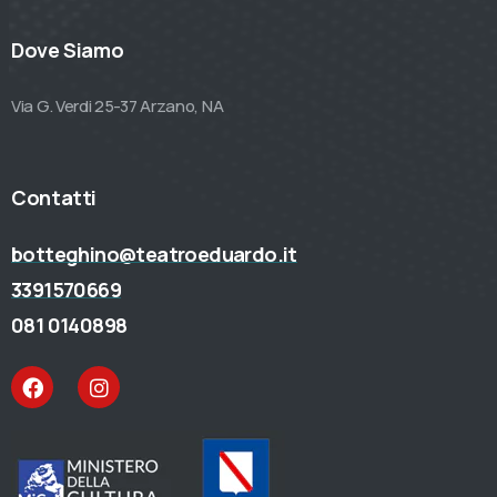
Dove Siamo
Via G. Verdi 25-37 Arzano, NA
Contatti
botteghino@teatroeduardo.it
3391570669
081 0140898