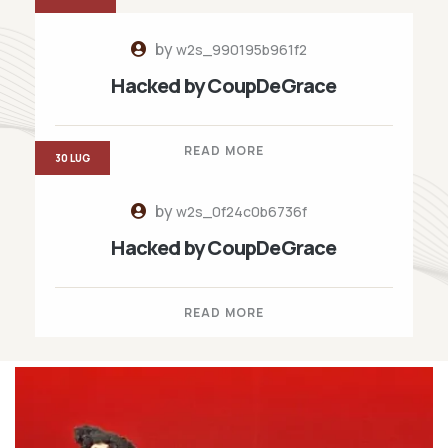
by
w2s_990195b961f2
Hacked by CoupDeGrace
READ MORE
30 LUG
by
w2s_0f24c0b6736f
Hacked by CoupDeGrace
READ MORE