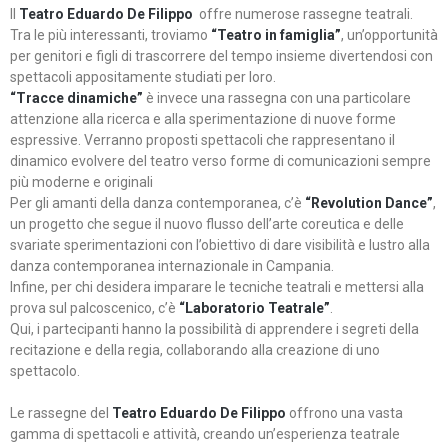
Il
Teatro Eduardo De Filippo
offre numerose rassegne teatrali.
Tra le più interessanti, troviamo
“Teatro in famiglia”
, un’opportunità
per genitori e figli di trascorrere del tempo insieme divertendosi con
spettacoli appositamente studiati per loro.
“Tracce dinamiche”
è invece una rassegna con una particolare
attenzione alla ricerca e alla sperimentazione di nuove forme
espressive. Verranno proposti spettacoli che rappresentano il
dinamico evolvere del teatro verso forme di comunicazioni sempre
più moderne e originali
Per gli amanti della danza contemporanea, c’è
“Revolution Dance”
,
un progetto che segue il nuovo flusso dell’arte coreutica e delle
svariate sperimentazioni con l’obiettivo di dare visibilità e lustro alla
danza contemporanea internazionale in Campania.
Infine, per chi desidera imparare le tecniche teatrali e mettersi alla
prova sul palcoscenico, c’è
“Laboratorio Teatrale”
.
Qui, i partecipanti hanno la possibilità di apprendere i segreti della
recitazione e della regia, collaborando alla creazione di uno
spettacolo.
Le rassegne del
Teatro Eduardo De Filippo
offrono una vasta
gamma di spettacoli e attività, creando un’esperienza teatrale