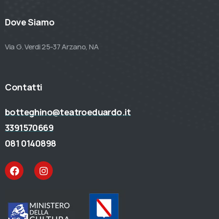
Dove Siamo
Via G. Verdi 25-37 Arzano, NA
Contatti
botteghino@teatroeduardo.it
3391570669
081 0140898