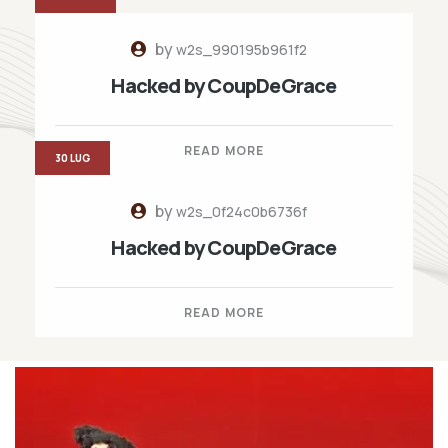
by
w2s_990195b961f2
Hacked by CoupDeGrace
READ MORE
30 LUG
by
w2s_0f24c0b6736f
Hacked by CoupDeGrace
READ MORE