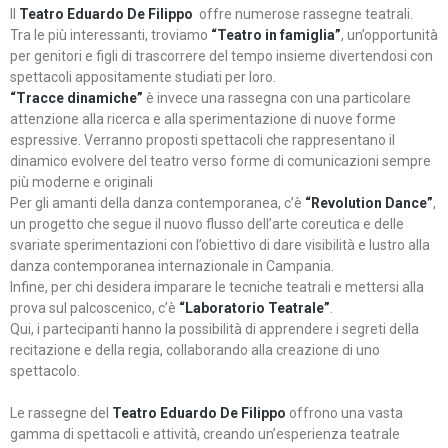
Il
Teatro Eduardo De Filippo
offre numerose rassegne teatrali.
Tra le più interessanti, troviamo
“Teatro in famiglia”
, un’opportunità
per genitori e figli di trascorrere del tempo insieme divertendosi con
spettacoli appositamente studiati per loro.
“Tracce dinamiche”
è invece una rassegna con una particolare
attenzione alla ricerca e alla sperimentazione di nuove forme
espressive. Verranno proposti spettacoli che rappresentano il
dinamico evolvere del teatro verso forme di comunicazioni sempre
più moderne e originali
Per gli amanti della danza contemporanea, c’è
“Revolution Dance”
,
un progetto che segue il nuovo flusso dell’arte coreutica e delle
svariate sperimentazioni con l’obiettivo di dare visibilità e lustro alla
danza contemporanea internazionale in Campania.
Infine, per chi desidera imparare le tecniche teatrali e mettersi alla
prova sul palcoscenico, c’è
“Laboratorio Teatrale”
.
Qui, i partecipanti hanno la possibilità di apprendere i segreti della
recitazione e della regia, collaborando alla creazione di uno
spettacolo.
Le rassegne del
Teatro Eduardo De Filippo
offrono una vasta
gamma di spettacoli e attività, creando un’esperienza teatrale