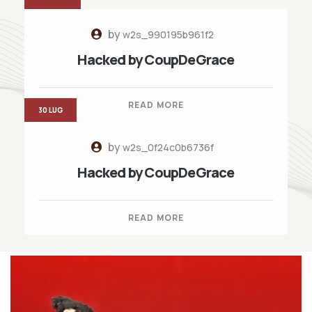
by
w2s_990195b961f2
Hacked by CoupDeGrace
READ MORE
30 LUG
by
w2s_0f24c0b6736f
Hacked by CoupDeGrace
READ MORE