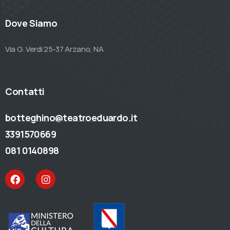
Dove Siamo
Via G. Verdi 25-37 Arzano, NA
Contatti
botteghino@teatroeduardo.it
3391570669
081 0140898