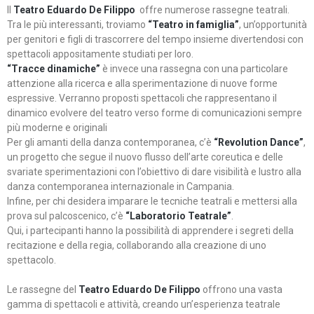
Il
Teatro Eduardo De Filippo
offre numerose rassegne teatrali.
Tra le più interessanti, troviamo
“Teatro in famiglia”
, un’opportunità
per genitori e figli di trascorrere del tempo insieme divertendosi con
spettacoli appositamente studiati per loro.
“Tracce dinamiche”
è invece una rassegna con una particolare
attenzione alla ricerca e alla sperimentazione di nuove forme
espressive. Verranno proposti spettacoli che rappresentano il
dinamico evolvere del teatro verso forme di comunicazioni sempre
più moderne e originali
Per gli amanti della danza contemporanea, c’è
“Revolution Dance”
,
un progetto che segue il nuovo flusso dell’arte coreutica e delle
svariate sperimentazioni con l’obiettivo di dare visibilità e lustro alla
danza contemporanea internazionale in Campania.
Infine, per chi desidera imparare le tecniche teatrali e mettersi alla
prova sul palcoscenico, c’è
“Laboratorio Teatrale”
.
Qui, i partecipanti hanno la possibilità di apprendere i segreti della
recitazione e della regia, collaborando alla creazione di uno
spettacolo.
Le rassegne del
Teatro Eduardo De Filippo
offrono una vasta
gamma di spettacoli e attività, creando un’esperienza teatrale