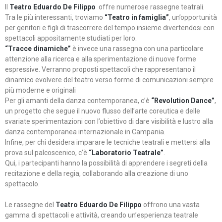
Il
Teatro Eduardo De Filippo
offre numerose rassegne teatrali.
Tra le più interessanti, troviamo
“Teatro in famiglia”
, un’opportunità
per genitori e figli di trascorrere del tempo insieme divertendosi con
spettacoli appositamente studiati per loro.
“Tracce dinamiche”
è invece una rassegna con una particolare
attenzione alla ricerca e alla sperimentazione di nuove forme
espressive. Verranno proposti spettacoli che rappresentano il
dinamico evolvere del teatro verso forme di comunicazioni sempre
più moderne e originali
Per gli amanti della danza contemporanea, c’è
“Revolution Dance”
,
un progetto che segue il nuovo flusso dell’arte coreutica e delle
svariate sperimentazioni con l’obiettivo di dare visibilità e lustro alla
danza contemporanea internazionale in Campania.
Infine, per chi desidera imparare le tecniche teatrali e mettersi alla
prova sul palcoscenico, c’è
“Laboratorio Teatrale”
.
Qui, i partecipanti hanno la possibilità di apprendere i segreti della
recitazione e della regia, collaborando alla creazione di uno
spettacolo.
Le rassegne del
Teatro Eduardo De Filippo
offrono una vasta
gamma di spettacoli e attività, creando un’esperienza teatrale