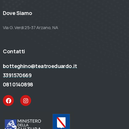
Dove Siamo
Via G. Verdi 25-37 Arzano, NA
Contatti
botteghino@teatroeduardo.it
3391570669
081 0140898