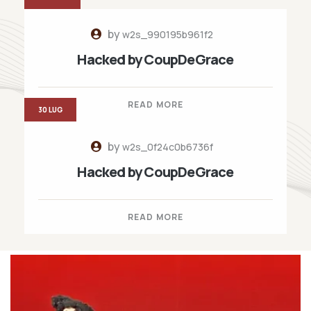
by
w2s_990195b961f2
Hacked by CoupDeGrace
READ MORE
30 LUG
by
w2s_0f24c0b6736f
Hacked by CoupDeGrace
READ MORE