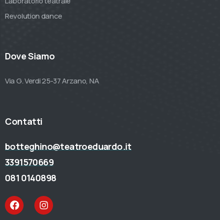
Laboratorio teatrale
Revolution dance
Dove Siamo
Via G. Verdi 25-37 Arzano, NA
Contatti
botteghino@teatroeduardo.it
3391570669
081 0140898