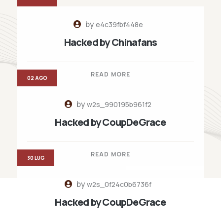
by
e4c39fbf448e
Hacked by Chinafans
READ MORE
02 AGO
by
w2s_990195b961f2
Hacked by CoupDeGrace
READ MORE
30 LUG
by
w2s_0f24c0b6736f
Hacked by CoupDeGrace