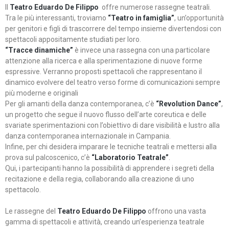
Il
Teatro Eduardo De Filippo
offre numerose rassegne teatrali.
Tra le più interessanti, troviamo
“Teatro in famiglia”
, un’opportunità
per genitori e figli di trascorrere del tempo insieme divertendosi con
spettacoli appositamente studiati per loro.
“Tracce dinamiche”
è invece una rassegna con una particolare
attenzione alla ricerca e alla sperimentazione di nuove forme
espressive. Verranno proposti spettacoli che rappresentano il
dinamico evolvere del teatro verso forme di comunicazioni sempre
più moderne e originali
Per gli amanti della danza contemporanea, c’è
“Revolution Dance”
,
un progetto che segue il nuovo flusso dell’arte coreutica e delle
svariate sperimentazioni con l’obiettivo di dare visibilità e lustro alla
danza contemporanea internazionale in Campania.
Infine, per chi desidera imparare le tecniche teatrali e mettersi alla
prova sul palcoscenico, c’è
“Laboratorio Teatrale”
.
Qui, i partecipanti hanno la possibilità di apprendere i segreti della
recitazione e della regia, collaborando alla creazione di uno
spettacolo.
Le rassegne del
Teatro Eduardo De Filippo
offrono una vasta
gamma di spettacoli e attività, creando un’esperienza teatrale