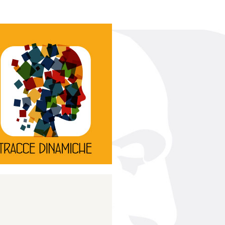
Continua
d’innovazione e sperimentale.
rassegna di teatro
Tracce Dinamiche è una
Tracce dinamiche
Continua