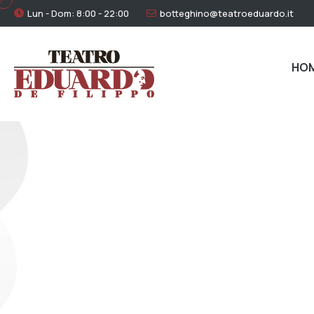
Lun - Dom: 8:00 - 22:00
botteghino@teatroeduardo.it
HO