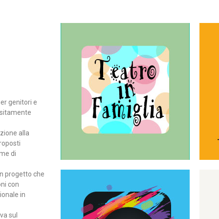
Continua
del teatro all’intera famiglia.
per far condividere e godere
rassegna di teatro concepita
er genitori e
Teatro In Famiglia è una
positamente
Teatro in famiglia
zione alla
roposti
rme di
un progetto che
oni con
ionale in
Continua
ova sul