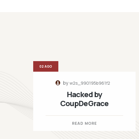
02 AGO
by
w2s_990195b961f2
Hacked by
CoupDeGrace
READ MORE