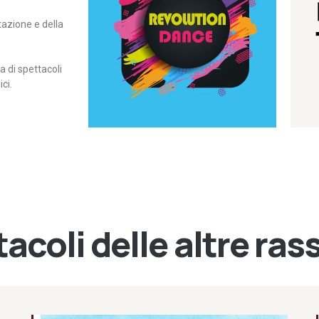
itazione e della
contemporanea – I Edizione
Rassegna di danza
Revolution Dance
di spettacoli
ci.
acoli delle altre ra