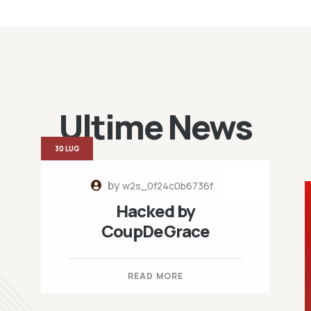
Ultime News
30 LUG
by
w2s_0f24c0b6736f
Hacked by
CoupDeGrace
READ MORE