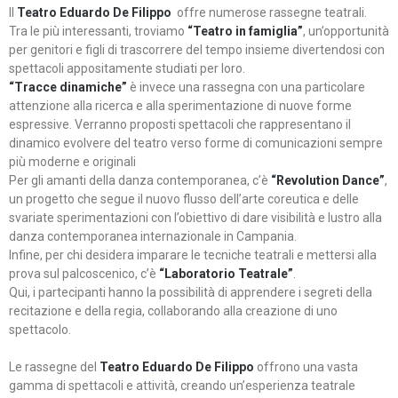
Il
Teatro Eduardo De Filippo
offre numerose rassegne teatrali.
Tra le più interessanti, troviamo
“Teatro in famiglia”
, un’opportunità
per genitori e figli di trascorrere del tempo insieme divertendosi con
spettacoli appositamente studiati per loro.
“Tracce dinamiche”
è invece una rassegna con una particolare
attenzione alla ricerca e alla sperimentazione di nuove forme
espressive. Verranno proposti spettacoli che rappresentano il
dinamico evolvere del teatro verso forme di comunicazioni sempre
più moderne e originali
Per gli amanti della danza contemporanea, c’è
“Revolution Dance”
,
un progetto che segue il nuovo flusso dell’arte coreutica e delle
svariate sperimentazioni con l’obiettivo di dare visibilità e lustro alla
danza contemporanea internazionale in Campania.
Infine, per chi desidera imparare le tecniche teatrali e mettersi alla
prova sul palcoscenico, c’è
“Laboratorio Teatrale”
.
Qui, i partecipanti hanno la possibilità di apprendere i segreti della
recitazione e della regia, collaborando alla creazione di uno
spettacolo.
Le rassegne del
Teatro Eduardo De Filippo
offrono una vasta
gamma di spettacoli e attività, creando un’esperienza teatrale