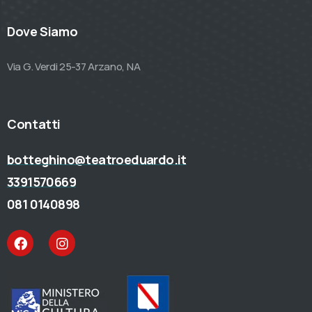
Dove Siamo
Via G. Verdi 25-37 Arzano, NA
Contatti
botteghino@teatroeduardo.it
3391570669
081 0140898