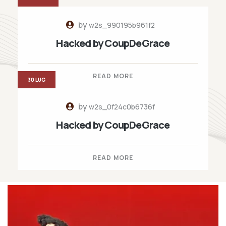
by
w2s_990195b961f2
Hacked by CoupDeGrace
READ MORE
30 LUG
by
w2s_0f24c0b6736f
Hacked by CoupDeGrace
READ MORE