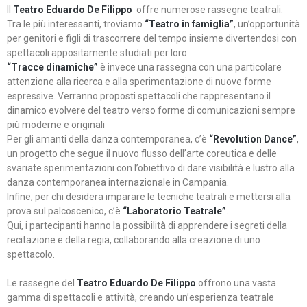
Il
Teatro Eduardo De Filippo
offre numerose rassegne teatrali.
Tra le più interessanti, troviamo
“Teatro in famiglia”
, un’opportunità
per genitori e figli di trascorrere del tempo insieme divertendosi con
spettacoli appositamente studiati per loro.
“Tracce dinamiche”
è invece una rassegna con una particolare
attenzione alla ricerca e alla sperimentazione di nuove forme
espressive. Verranno proposti spettacoli che rappresentano il
dinamico evolvere del teatro verso forme di comunicazioni sempre
più moderne e originali
Per gli amanti della danza contemporanea, c’è
“Revolution Dance”
,
un progetto che segue il nuovo flusso dell’arte coreutica e delle
svariate sperimentazioni con l’obiettivo di dare visibilità e lustro alla
danza contemporanea internazionale in Campania.
Infine, per chi desidera imparare le tecniche teatrali e mettersi alla
prova sul palcoscenico, c’è
“Laboratorio Teatrale”
.
Qui, i partecipanti hanno la possibilità di apprendere i segreti della
recitazione e della regia, collaborando alla creazione di uno
spettacolo.
Le rassegne del
Teatro Eduardo De Filippo
offrono una vasta
gamma di spettacoli e attività, creando un’esperienza teatrale