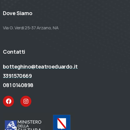
Dove Siamo
Via G. Verdi 25-37 Arzano, NA
Contatti
botteghino@teatroeduardo.it
3391570669
081 0140898