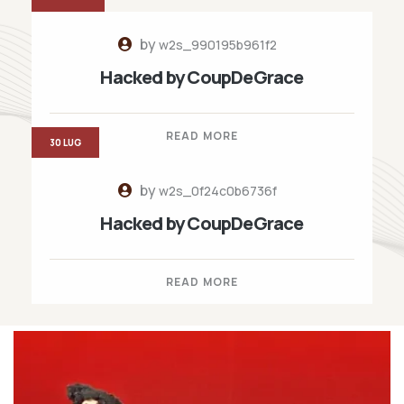
by
w2s_990195b961f2
Hacked by CoupDeGrace
READ MORE
30 LUG
by
w2s_0f24c0b6736f
Hacked by CoupDeGrace
READ MORE