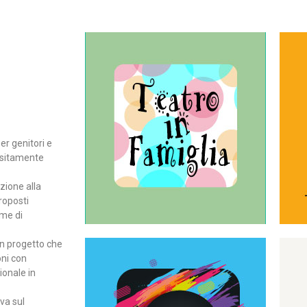
Continua
del teatro all’intera famiglia.
per far condividere e godere
rassegna di teatro concepita
er genitori e
Teatro In Famiglia è una
positamente
Teatro in famiglia
zione alla
roposti
rme di
un progetto che
oni con
ionale in
Continua
ova sul