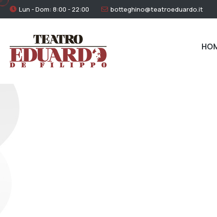
Lun - Dom: 8:00 - 22:00
botteghino@teatroeduardo.it
HO