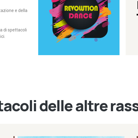
itazione e della
contemporanea – I Edizione
Rassegna di danza
Revolution Dance
di spettacoli
ci.
acoli delle altre ra