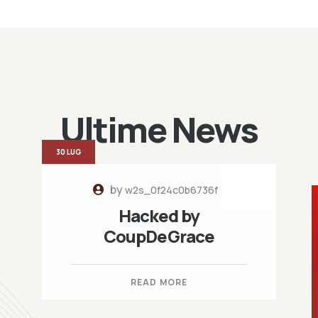
Ultime News
30 LUG
by
w2s_0f24c0b6736f
Hacked by
CoupDeGrace
READ MORE