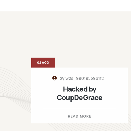
02 AGO
by
w2s_990195b961f2
Hacked by
CoupDeGrace
READ MORE