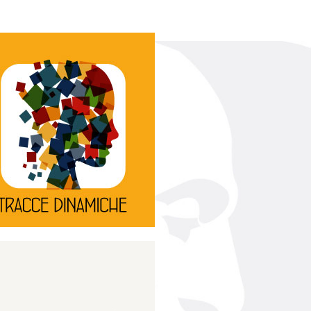
Continua
d’innovazione e sperimentale.
rassegna di teatro
Tracce Dinamiche è una
Tracce dinamiche
Continua