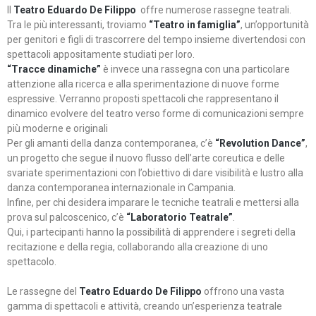
Il
Teatro Eduardo De Filippo
offre numerose rassegne teatrali.
Tra le più interessanti, troviamo
“Teatro in famiglia”
, un’opportunità
per genitori e figli di trascorrere del tempo insieme divertendosi con
spettacoli appositamente studiati per loro.
“Tracce dinamiche”
è invece una rassegna con una particolare
attenzione alla ricerca e alla sperimentazione di nuove forme
espressive. Verranno proposti spettacoli che rappresentano il
dinamico evolvere del teatro verso forme di comunicazioni sempre
più moderne e originali
Per gli amanti della danza contemporanea, c’è
“Revolution Dance”
,
un progetto che segue il nuovo flusso dell’arte coreutica e delle
svariate sperimentazioni con l’obiettivo di dare visibilità e lustro alla
danza contemporanea internazionale in Campania.
Infine, per chi desidera imparare le tecniche teatrali e mettersi alla
prova sul palcoscenico, c’è
“Laboratorio Teatrale”
.
Qui, i partecipanti hanno la possibilità di apprendere i segreti della
recitazione e della regia, collaborando alla creazione di uno
spettacolo.
Le rassegne del
Teatro Eduardo De Filippo
offrono una vasta
gamma di spettacoli e attività, creando un’esperienza teatrale