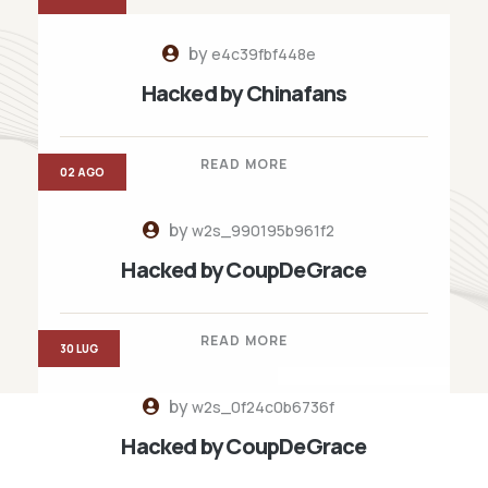
by
e4c39fbf448e
Hacked by Chinafans
READ MORE
02 AGO
by
w2s_990195b961f2
Hacked by CoupDeGrace
READ MORE
30 LUG
by
w2s_0f24c0b6736f
Hacked by CoupDeGrace