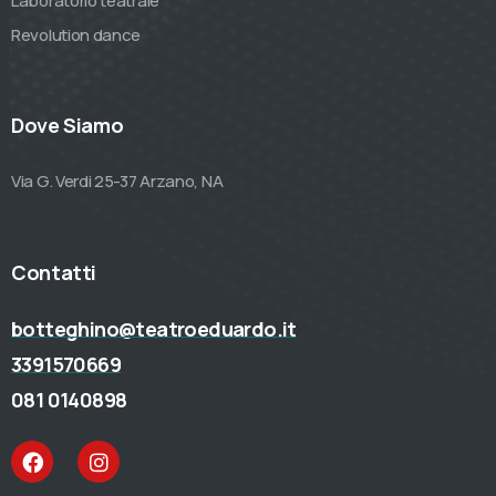
Laboratorio teatrale
Revolution dance
Dove Siamo
Via G. Verdi 25-37 Arzano, NA
Contatti
botteghino@teatroeduardo.it
3391570669
081 0140898