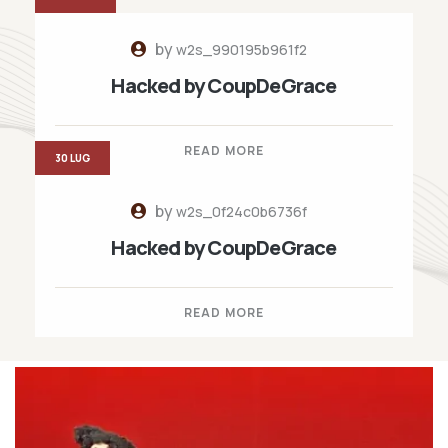
by
w2s_990195b961f2
Hacked by CoupDeGrace
READ MORE
30 LUG
by
w2s_0f24c0b6736f
Hacked by CoupDeGrace
READ MORE