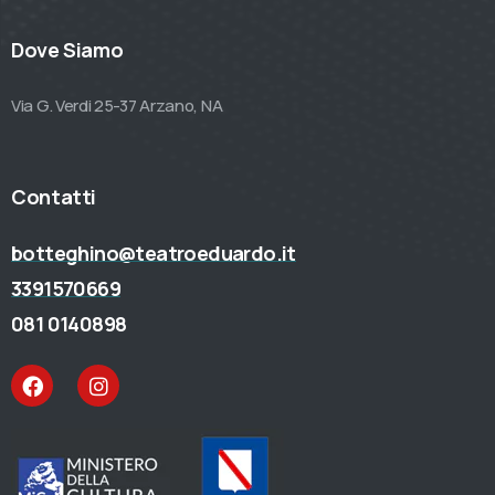
Dove Siamo
Via G. Verdi 25-37 Arzano, NA
Contatti
botteghino@teatroeduardo.it
3391570669
081 0140898