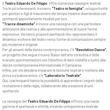
Il
Teatro Eduardo De Filippo
offre numerose rassegne teatrali.
Tra le più interessanti, troviamo
“Teatro in famiglia”
, un’opportunità
per genitori e figli di trascorrere del tempo insieme divertendosi con
spettacoli appositamente studiati per loro.
“Tracce dinamiche”
è invece una rassegna con una particolare
attenzione alla ricerca e alla sperimentazione di nuove forme
espressive. Verranno proposti spettacoli che rappresentano il
dinamico evolvere del teatro verso forme di comunicazioni sempre
più moderne e originali
Per gli amanti della danza contemporanea, c’è
“Revolution Dance”
,
un progetto che segue il nuovo flusso dell’arte coreutica e delle
svariate sperimentazioni con l’obiettivo di dare visibilità e lustro alla
danza contemporanea internazionale in Campania.
Infine, per chi desidera imparare le tecniche teatrali e mettersi alla
prova sul palcoscenico, c’è
“Laboratorio Teatrale”
.
Qui, i partecipanti hanno la possibilità di apprendere i segreti della
recitazione e della regia, collaborando alla creazione di uno
spettacolo.
Le rassegne del
Teatro Eduardo De Filippo
offrono una vasta
gamma di spettacoli e attività, creando un’esperienza teatrale