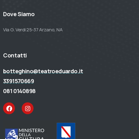
Dove Siamo
Via G. Verdi 25-37 Arzano, NA
Contatti
botteghino@teatroeduardo.it
3391570669
081 0140898