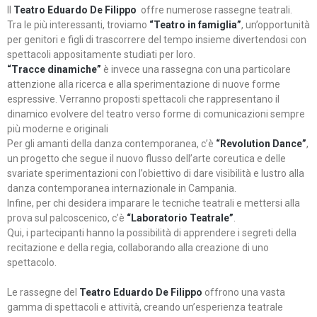
Il
Teatro Eduardo De Filippo
offre numerose rassegne teatrali.
Tra le più interessanti, troviamo
“Teatro in famiglia”
, un’opportunità
per genitori e figli di trascorrere del tempo insieme divertendosi con
spettacoli appositamente studiati per loro.
“Tracce dinamiche”
è invece una rassegna con una particolare
attenzione alla ricerca e alla sperimentazione di nuove forme
espressive. Verranno proposti spettacoli che rappresentano il
dinamico evolvere del teatro verso forme di comunicazioni sempre
più moderne e originali
Per gli amanti della danza contemporanea, c’è
“Revolution Dance”
,
un progetto che segue il nuovo flusso dell’arte coreutica e delle
svariate sperimentazioni con l’obiettivo di dare visibilità e lustro alla
danza contemporanea internazionale in Campania.
Infine, per chi desidera imparare le tecniche teatrali e mettersi alla
prova sul palcoscenico, c’è
“Laboratorio Teatrale”
.
Qui, i partecipanti hanno la possibilità di apprendere i segreti della
recitazione e della regia, collaborando alla creazione di uno
spettacolo.
Le rassegne del
Teatro Eduardo De Filippo
offrono una vasta
gamma di spettacoli e attività, creando un’esperienza teatrale