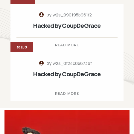
by
w2s_990195b961f2
Hacked by CoupDeGrace
READ MORE
30 LUG
by
w2s_0f24c0b6736f
Hacked by CoupDeGrace
READ MORE