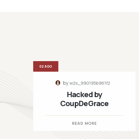
02 AGO
by
w2s_990195b961f2
Hacked by
CoupDeGrace
READ MORE