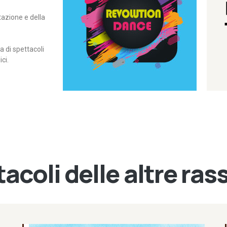
itazione e della
contemporanea – I Edizione
Rassegna di danza
Revolution Dance
di spettacoli
ci.
acoli delle altre ra