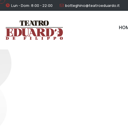
Lun - Dom: 8:00 - 22:00
botteghino@teatroeduardo.it
HO