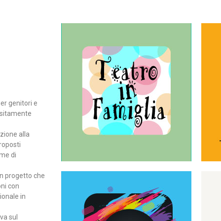
Continua
del teatro all’intera famiglia.
per far condividere e godere
rassegna di teatro concepita
er genitori e
Teatro In Famiglia è una
positamente
Teatro in famiglia
zione alla
roposti
rme di
un progetto che
oni con
ionale in
Continua
ova sul