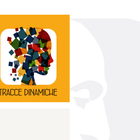
Continua
d’innovazione e sperimentale.
rassegna di teatro
Tracce Dinamiche è una
Tracce dinamiche
Continua