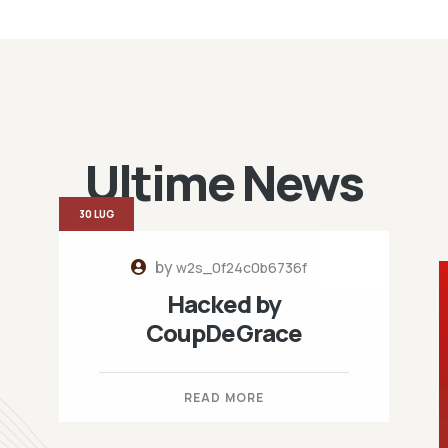
Ultime News
30 LUG
by
w2s_0f24c0b6736f
Hacked by
CoupDeGrace
READ MORE