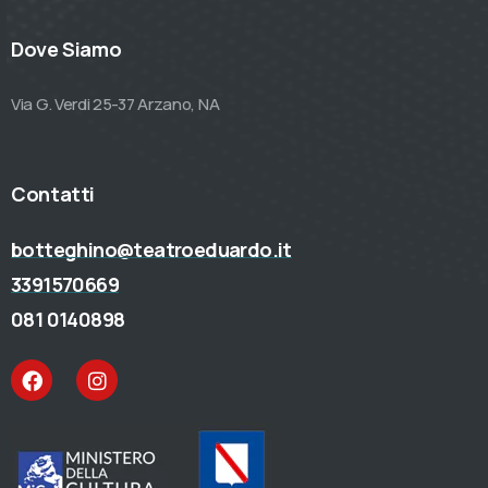
Dove Siamo
Via G. Verdi 25-37 Arzano, NA
Contatti
botteghino@teatroeduardo.it
3391570669
081 0140898