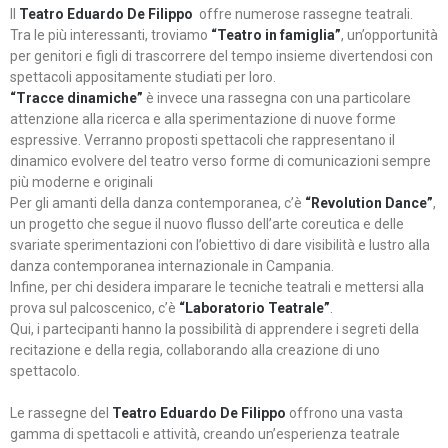
Il
Teatro Eduardo De Filippo
offre numerose rassegne teatrali.
Tra le più interessanti, troviamo
“Teatro in famiglia”
, un’opportunità
per genitori e figli di trascorrere del tempo insieme divertendosi con
spettacoli appositamente studiati per loro.
“Tracce dinamiche”
è invece una rassegna con una particolare
attenzione alla ricerca e alla sperimentazione di nuove forme
espressive. Verranno proposti spettacoli che rappresentano il
dinamico evolvere del teatro verso forme di comunicazioni sempre
più moderne e originali
Per gli amanti della danza contemporanea, c’è
“Revolution Dance”
,
un progetto che segue il nuovo flusso dell’arte coreutica e delle
svariate sperimentazioni con l’obiettivo di dare visibilità e lustro alla
danza contemporanea internazionale in Campania.
Infine, per chi desidera imparare le tecniche teatrali e mettersi alla
prova sul palcoscenico, c’è
“Laboratorio Teatrale”
.
Qui, i partecipanti hanno la possibilità di apprendere i segreti della
recitazione e della regia, collaborando alla creazione di uno
spettacolo.
Le rassegne del
Teatro Eduardo De Filippo
offrono una vasta
gamma di spettacoli e attività, creando un’esperienza teatrale