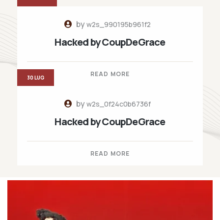
by
w2s_990195b961f2
Hacked by CoupDeGrace
READ MORE
30 LUG
by
w2s_0f24c0b6736f
Hacked by CoupDeGrace
READ MORE