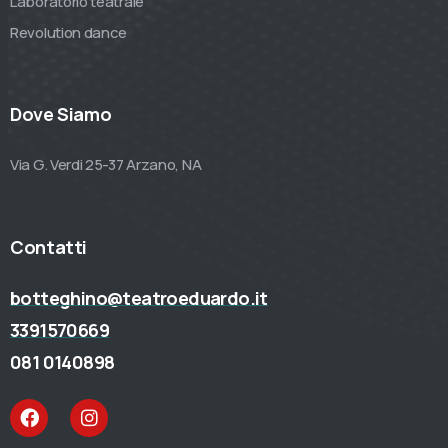
Laboratorio teatrale
Revolution dance
Dove Siamo
Via G. Verdi 25-37 Arzano, NA
Contatti
botteghino@teatroeduardo.it
3391570669
081 0140898