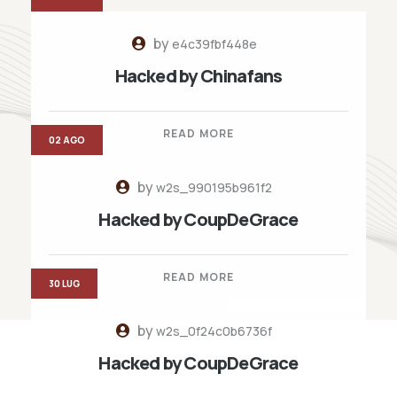
by
e4c39fbf448e
Hacked by Chinafans
READ MORE
02 AGO
by
w2s_990195b961f2
Hacked by CoupDeGrace
READ MORE
30 LUG
by
w2s_0f24c0b6736f
Hacked by CoupDeGrace