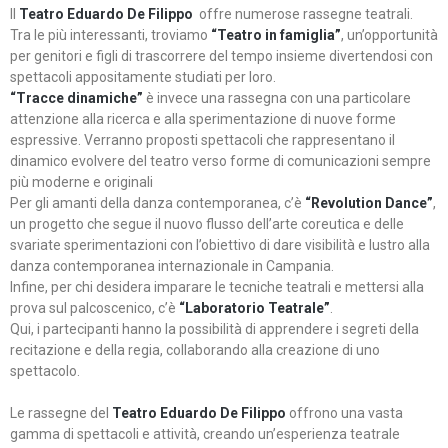
Il
Teatro Eduardo De Filippo
offre numerose rassegne teatrali.
Tra le più interessanti, troviamo
“Teatro in famiglia”
, un’opportunità
per genitori e figli di trascorrere del tempo insieme divertendosi con
spettacoli appositamente studiati per loro.
“Tracce dinamiche”
è invece una rassegna con una particolare
attenzione alla ricerca e alla sperimentazione di nuove forme
espressive. Verranno proposti spettacoli che rappresentano il
dinamico evolvere del teatro verso forme di comunicazioni sempre
più moderne e originali
Per gli amanti della danza contemporanea, c’è
“Revolution Dance”
,
un progetto che segue il nuovo flusso dell’arte coreutica e delle
svariate sperimentazioni con l’obiettivo di dare visibilità e lustro alla
danza contemporanea internazionale in Campania.
Infine, per chi desidera imparare le tecniche teatrali e mettersi alla
prova sul palcoscenico, c’è
“Laboratorio Teatrale”
.
Qui, i partecipanti hanno la possibilità di apprendere i segreti della
recitazione e della regia, collaborando alla creazione di uno
spettacolo.
Le rassegne del
Teatro Eduardo De Filippo
offrono una vasta
gamma di spettacoli e attività, creando un’esperienza teatrale