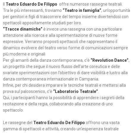
Il
Teatro Eduardo De Filippo
offre numerose rassegne teatrali.
Tra le più interessanti, troviamo
“Teatro in famiglia”
, un’opportunità
per genitori e figli di trascorrere del tempo insieme divertendosi con
spettacoli appositamente studiati per loro.
“Tracce dinamiche”
è invece una rassegna con una particolare
attenzione alla ricerca e alla sperimentazione di nuove forme
espressive. Verranno proposti spettacoli che rappresentano il
dinamico evolvere del teatro verso forme di comunicazioni sempre
più moderne e originali
Per gli amanti della danza contemporanea, c’è
“Revolution Dance”
,
un progetto che segue il nuovo flusso dell’arte coreutica e delle
svariate sperimentazioni con l’obiettivo di dare visibilità e lustro alla
danza contemporanea internazionale in Campania.
Infine, per chi desidera imparare le tecniche teatrali e mettersi alla
prova sul palcoscenico, c’è
“Laboratorio Teatrale”
.
Qui, i partecipanti hanno la possibilità di apprendere i segreti della
recitazione e della regia, collaborando alla creazione di uno
spettacolo.
Le rassegne del
Teatro Eduardo De Filippo
offrono una vasta
gamma di spettacoli e attività, creando un’esperienza teatrale