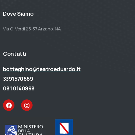
Dove Siamo
Via G. Verdi 25-37 Arzano, NA
Contatti
botteghino@teatroeduardo.it
3391570669
081 0140898