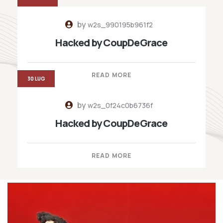
by
w2s_990195b961f2
Hacked by CoupDeGrace
READ MORE
30 LUG
by
w2s_0f24c0b6736f
Hacked by CoupDeGrace
READ MORE