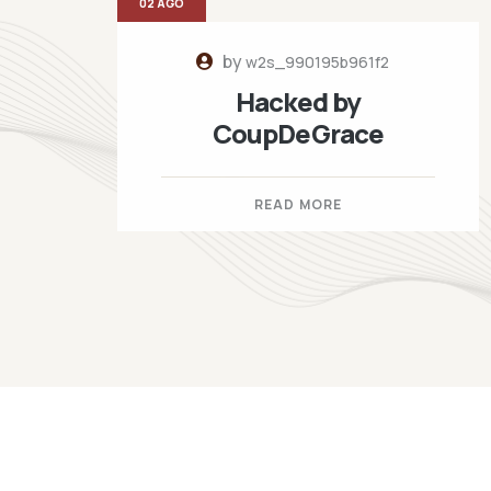
02 AGO
by
w2s_990195b961f2
Hacked by
CoupDeGrace
READ MORE