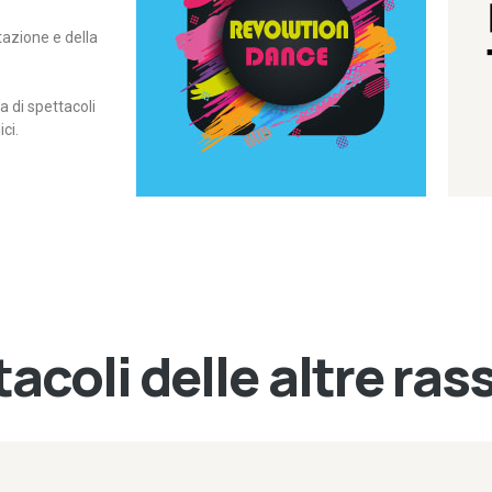
itazione e della
contemporanea – I Edizione
Rassegna di danza
Revolution Dance
di spettacoli
ci.
acoli delle altre ra