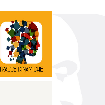
Continua
d’innovazione e sperimentale.
rassegna di teatro
Tracce Dinamiche è una
Tracce dinamiche
Continua