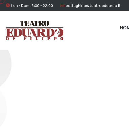
Lun - Dom: 8:00 - 22:00
botteghino@teatroeduardo.it
HO