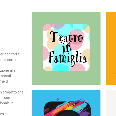
Continua
del teatro all’intera famiglia.
per far condividere e godere
rassegna di teatro concepita
er genitori e
Teatro In Famiglia è una
positamente
Teatro in famiglia
zione alla
roposti
rme di
un progetto che
oni con
ionale in
Continua
ova sul