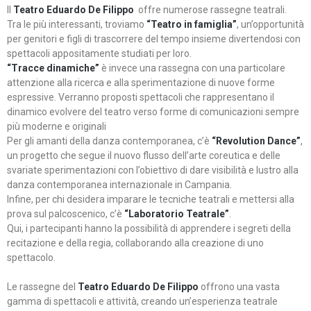
Il
Teatro Eduardo De Filippo
offre numerose rassegne teatrali.
Tra le più interessanti, troviamo
“Teatro in famiglia”
, un’opportunità
per genitori e figli di trascorrere del tempo insieme divertendosi con
spettacoli appositamente studiati per loro.
“Tracce dinamiche”
è invece una rassegna con una particolare
attenzione alla ricerca e alla sperimentazione di nuove forme
espressive. Verranno proposti spettacoli che rappresentano il
dinamico evolvere del teatro verso forme di comunicazioni sempre
più moderne e originali
Per gli amanti della danza contemporanea, c’è
“Revolution Dance”
,
un progetto che segue il nuovo flusso dell’arte coreutica e delle
svariate sperimentazioni con l’obiettivo di dare visibilità e lustro alla
danza contemporanea internazionale in Campania.
Infine, per chi desidera imparare le tecniche teatrali e mettersi alla
prova sul palcoscenico, c’è
“Laboratorio Teatrale”
.
Qui, i partecipanti hanno la possibilità di apprendere i segreti della
recitazione e della regia, collaborando alla creazione di uno
spettacolo.
Le rassegne del
Teatro Eduardo De Filippo
offrono una vasta
gamma di spettacoli e attività, creando un’esperienza teatrale