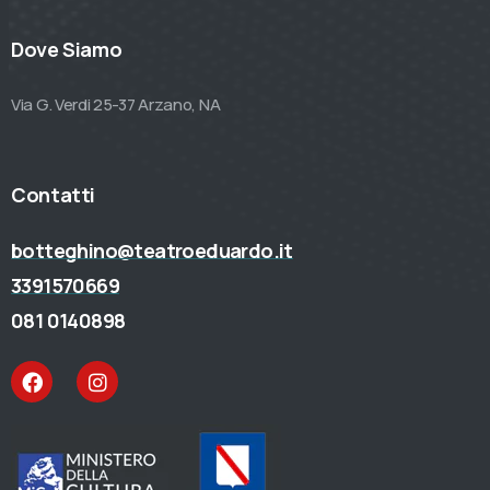
Dove Siamo
Via G. Verdi 25-37 Arzano, NA
Contatti
botteghino@teatroeduardo.it
3391570669
081 0140898