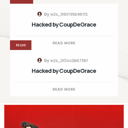
by
w2s_990195b961f2
Hacked by CoupDeGrace
READ MORE
30 LUG
by
w2s_0f24c0b6736f
Hacked by CoupDeGrace
READ MORE