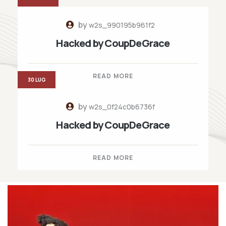
by
w2s_990195b961f2
Hacked by CoupDeGrace
READ MORE
30 LUG
by
w2s_0f24c0b6736f
Hacked by CoupDeGrace
READ MORE