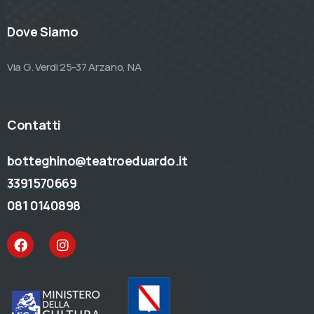
Dove Siamo
Via G. Verdi 25-37 Arzano, NA
Contatti
botteghino@teatroeduardo.it
3391570669
081 0140898