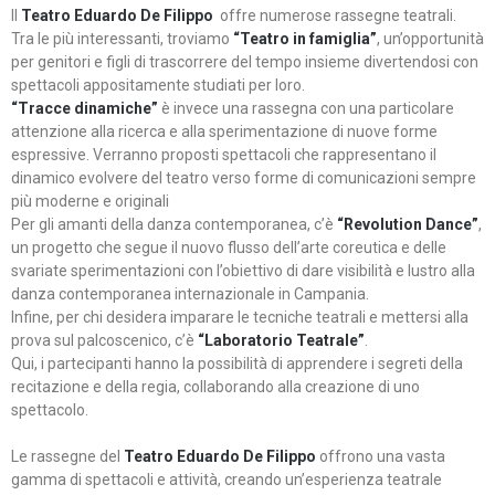
Il
Teatro Eduardo De Filippo
offre numerose rassegne teatrali.
Tra le più interessanti, troviamo
“Teatro in famiglia”
, un’opportunità
per genitori e figli di trascorrere del tempo insieme divertendosi con
spettacoli appositamente studiati per loro.
“Tracce dinamiche”
è invece una rassegna con una particolare
attenzione alla ricerca e alla sperimentazione di nuove forme
espressive. Verranno proposti spettacoli che rappresentano il
dinamico evolvere del teatro verso forme di comunicazioni sempre
più moderne e originali
Per gli amanti della danza contemporanea, c’è
“Revolution Dance”
,
un progetto che segue il nuovo flusso dell’arte coreutica e delle
svariate sperimentazioni con l’obiettivo di dare visibilità e lustro alla
danza contemporanea internazionale in Campania.
Infine, per chi desidera imparare le tecniche teatrali e mettersi alla
prova sul palcoscenico, c’è
“Laboratorio Teatrale”
.
Qui, i partecipanti hanno la possibilità di apprendere i segreti della
recitazione e della regia, collaborando alla creazione di uno
spettacolo.
Le rassegne del
Teatro Eduardo De Filippo
offrono una vasta
gamma di spettacoli e attività, creando un’esperienza teatrale