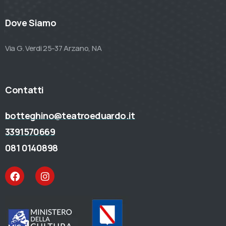
Dove Siamo
Via G. Verdi 25-37 Arzano, NA
Contatti
botteghino@teatroeduardo.it
3391570669
081 0140898