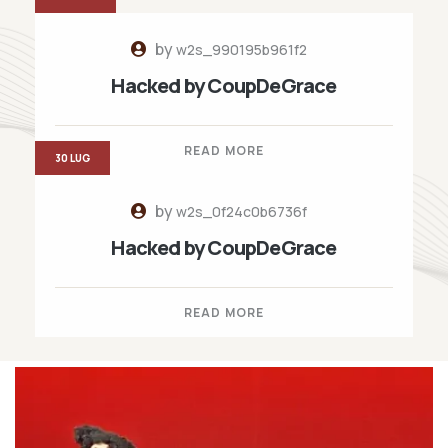
by
w2s_990195b961f2
Hacked by CoupDeGrace
READ MORE
30 LUG
by
w2s_0f24c0b6736f
Hacked by CoupDeGrace
READ MORE