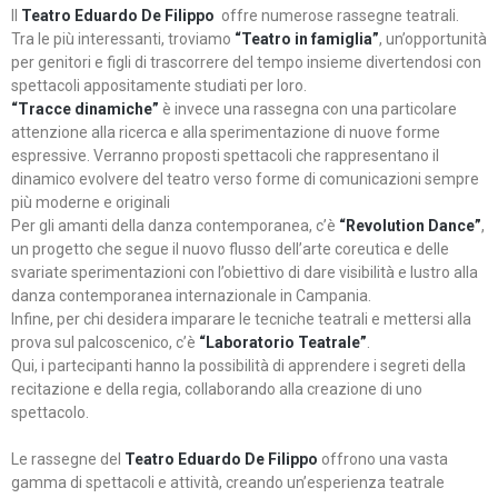
Il
Teatro Eduardo De Filippo
offre numerose rassegne teatrali.
Tra le più interessanti, troviamo
“Teatro in famiglia”
, un’opportunità
per genitori e figli di trascorrere del tempo insieme divertendosi con
spettacoli appositamente studiati per loro.
“Tracce dinamiche”
è invece una rassegna con una particolare
attenzione alla ricerca e alla sperimentazione di nuove forme
espressive. Verranno proposti spettacoli che rappresentano il
dinamico evolvere del teatro verso forme di comunicazioni sempre
più moderne e originali
Per gli amanti della danza contemporanea, c’è
“Revolution Dance”
,
un progetto che segue il nuovo flusso dell’arte coreutica e delle
svariate sperimentazioni con l’obiettivo di dare visibilità e lustro alla
danza contemporanea internazionale in Campania.
Infine, per chi desidera imparare le tecniche teatrali e mettersi alla
prova sul palcoscenico, c’è
“Laboratorio Teatrale”
.
Qui, i partecipanti hanno la possibilità di apprendere i segreti della
recitazione e della regia, collaborando alla creazione di uno
spettacolo.
Le rassegne del
Teatro Eduardo De Filippo
offrono una vasta
gamma di spettacoli e attività, creando un’esperienza teatrale