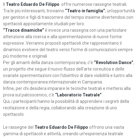
Il
Teatro Eduardo De Filippo
offre numerose rassegne teatrali.
Tra le più interessanti, troviamo
“Teatro in famiglia”
, un’opportunità
per genitori e figli di trascorrere del tempo insieme divertendosi con
spettacoli appositamente studiati per loro.
“Tracce dinamiche”
è invece una rassegna con una particolare
attenzione alla ricerca e alla sperimentazione di nuove forme
espressive. Verranno proposti spettacoli che rappresentano il
dinamico evolvere del teatro verso forme di comunicazioni sempre
più moderne e originali
Per gli amanti della danza contemporanea, c’è
“Revolution Dance”
,
un progetto che segue il nuovo flusso dell’arte coreutica e delle
svariate sperimentazioni con l’obiettivo di dare visibilità e lustro alla
danza contemporanea internazionale in Campania.
Infine, per chi desidera imparare le tecniche teatrali e mettersi alla
prova sul palcoscenico, c’è
“Laboratorio Teatrale”
.
Qui, i partecipanti hanno la possibilità di apprendere i segreti della
recitazione e della regia, collaborando alla creazione di uno
spettacolo.
Le rassegne del
Teatro Eduardo De Filippo
offrono una vasta
gamma di spettacoli e attività, creando un’esperienza teatrale