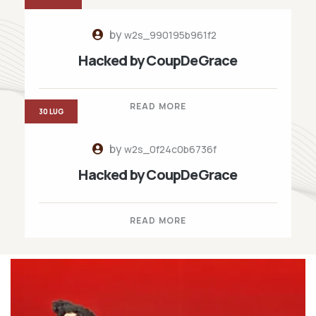
by
w2s_990195b961f2
Hacked by CoupDeGrace
READ MORE
30 LUG
by
w2s_0f24c0b6736f
Hacked by CoupDeGrace
READ MORE