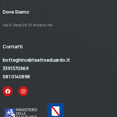
Dove Siamo
Via G. Verdi 25-37 Arzano, NA
Contatti
botteghino@teatroeduardo.it
3391570669
081 0140898