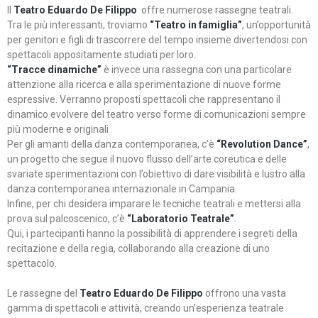
Il
Teatro Eduardo De Filippo
offre numerose rassegne teatrali.
Tra le più interessanti, troviamo
“Teatro in famiglia”
, un’opportunità
per genitori e figli di trascorrere del tempo insieme divertendosi con
spettacoli appositamente studiati per loro.
“Tracce dinamiche”
è invece una rassegna con una particolare
attenzione alla ricerca e alla sperimentazione di nuove forme
espressive. Verranno proposti spettacoli che rappresentano il
dinamico evolvere del teatro verso forme di comunicazioni sempre
più moderne e originali
Per gli amanti della danza contemporanea, c’è
“Revolution Dance”
,
un progetto che segue il nuovo flusso dell’arte coreutica e delle
svariate sperimentazioni con l’obiettivo di dare visibilità e lustro alla
danza contemporanea internazionale in Campania.
Infine, per chi desidera imparare le tecniche teatrali e mettersi alla
prova sul palcoscenico, c’è
“Laboratorio Teatrale”
.
Qui, i partecipanti hanno la possibilità di apprendere i segreti della
recitazione e della regia, collaborando alla creazione di uno
spettacolo.
Le rassegne del
Teatro Eduardo De Filippo
offrono una vasta
gamma di spettacoli e attività, creando un’esperienza teatrale