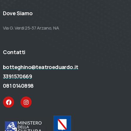
Dove Siamo
Via G. Verdi 25-37 Arzano, NA
Contatti
botteghino@teatroeduardo.it
3391570669
081 0140898