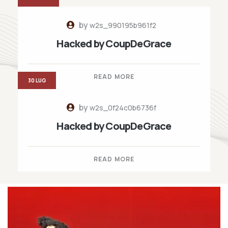
by
w2s_990195b961f2
Hacked by CoupDeGrace
READ MORE
30 LUG
by
w2s_0f24c0b6736f
Hacked by CoupDeGrace
READ MORE