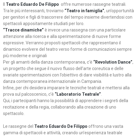
Il
Teatro Eduardo De Filippo
offre numerose rassegne teatrali.
Tra le più interessanti, troviamo
“Teatro in famiglia”
, un’opportunità
per genitori e figli di trascorrere del tempo insieme divertendosi con
spettacoli appositamente studiati per loro.
“Tracce dinamiche”
è invece una rassegna con una particolare
attenzione alla ricerca e alla sperimentazione di nuove forme
espressive. Verranno proposti spettacoli che rappresentano il
dinamico evolvere del teatro verso forme di comunicazioni sempre
più moderne e originali
Per gli amanti della danza contemporanea, c’è
“Revolution Dance”
,
un progetto che segue il nuovo flusso dell’arte coreutica e delle
svariate sperimentazioni con l’obiettivo di dare visibilità e lustro alla
danza contemporanea internazionale in Campania.
Infine, per chi desidera imparare le tecniche teatrali e mettersi alla
prova sul palcoscenico, c’è
“Laboratorio Teatrale”
.
Qui, i partecipanti hanno la possibilità di apprendere i segreti della
recitazione e della regia, collaborando alla creazione di uno
spettacolo.
Le rassegne del
Teatro Eduardo De Filippo
offrono una vasta
gamma di spettacoli e attività, creando un’esperienza teatrale