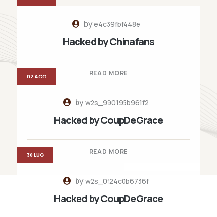
by
e4c39fbf448e
Hacked by Chinafans
READ MORE
02 AGO
by
w2s_990195b961f2
Hacked by CoupDeGrace
READ MORE
30 LUG
by
w2s_0f24c0b6736f
Hacked by CoupDeGrace