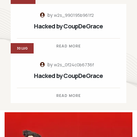
by
w2s_990195b961f2
Hacked by CoupDeGrace
READ MORE
30 LUG
by
w2s_0f24c0b6736f
Hacked by CoupDeGrace
READ MORE