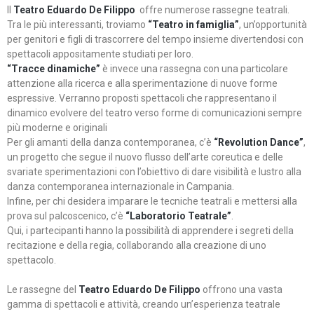
Il
Teatro Eduardo De Filippo
offre numerose rassegne teatrali.
Tra le più interessanti, troviamo
“Teatro in famiglia”
, un’opportunità
per genitori e figli di trascorrere del tempo insieme divertendosi con
spettacoli appositamente studiati per loro.
“Tracce dinamiche”
è invece una rassegna con una particolare
attenzione alla ricerca e alla sperimentazione di nuove forme
espressive. Verranno proposti spettacoli che rappresentano il
dinamico evolvere del teatro verso forme di comunicazioni sempre
più moderne e originali
Per gli amanti della danza contemporanea, c’è
“Revolution Dance”
,
un progetto che segue il nuovo flusso dell’arte coreutica e delle
svariate sperimentazioni con l’obiettivo di dare visibilità e lustro alla
danza contemporanea internazionale in Campania.
Infine, per chi desidera imparare le tecniche teatrali e mettersi alla
prova sul palcoscenico, c’è
“Laboratorio Teatrale”
.
Qui, i partecipanti hanno la possibilità di apprendere i segreti della
recitazione e della regia, collaborando alla creazione di uno
spettacolo.
Le rassegne del
Teatro Eduardo De Filippo
offrono una vasta
gamma di spettacoli e attività, creando un’esperienza teatrale