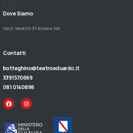
Dove Siamo
Via G. Verdi 25-37 Arzano, NA
Contatti
botteghino@teatroeduardo.it
3391570669
081 0140898