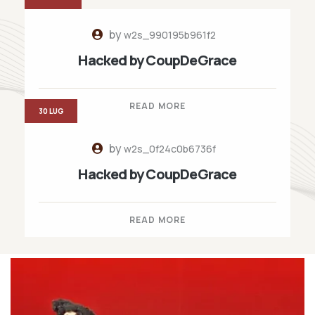
by
w2s_990195b961f2
Hacked by CoupDeGrace
READ MORE
30 LUG
by
w2s_0f24c0b6736f
Hacked by CoupDeGrace
READ MORE