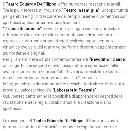
Il
Teatro Eduardo De Filippo
offre numerose rassegne teatrali.
Tra le più interessanti, troviamo
“Teatro in famiglia”
, un’opportunità
per genitori e figli di trascorrere del tempo insieme divertendosi con
spettacoli appositamente studiati per loro.
“Tracce dinamiche”
è invece una rassegna con una particolare
attenzione alla ricerca e alla sperimentazione di nuove forme
espressive. Verranno proposti spettacoli che rappresentano il
dinamico evolvere del teatro verso forme di comunicazioni sempre
più moderne e originali
Per gli amanti della danza contemporanea, c’è
“Revolution Dance”
,
un progetto che segue il nuovo flusso dell’arte coreutica e delle
svariate sperimentazioni con l’obiettivo di dare visibilità e lustro alla
danza contemporanea internazionale in Campania.
Infine, per chi desidera imparare le tecniche teatrali e mettersi alla
prova sul palcoscenico, c’è
“Laboratorio Teatrale”
.
Qui, i partecipanti hanno la possibilità di apprendere i segreti della
recitazione e della regia, collaborando alla creazione di uno
spettacolo.
Le rassegne del
Teatro Eduardo De Filippo
offrono una vasta
gamma di spettacoli e attività, creando un’esperienza teatrale