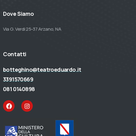
Dove Siamo
Via G. Verdi 25-37 Arzano, NA
Contatti
botteghino@teatroeduardo.it
3391570669
081 0140898