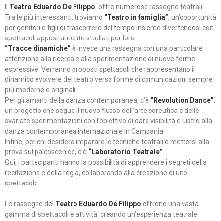
Il
Teatro Eduardo De Filippo
offre numerose rassegne teatrali.
Tra le più interessanti, troviamo
“Teatro in famiglia”
, un’opportunità
per genitori e figli di trascorrere del tempo insieme divertendosi con
spettacoli appositamente studiati per loro.
“Tracce dinamiche”
è invece una rassegna con una particolare
attenzione alla ricerca e alla sperimentazione di nuove forme
espressive. Verranno proposti spettacoli che rappresentano il
dinamico evolvere del teatro verso forme di comunicazioni sempre
più moderne e originali
Per gli amanti della danza contemporanea, c’è
“Revolution Dance”
,
un progetto che segue il nuovo flusso dell’arte coreutica e delle
svariate sperimentazioni con l’obiettivo di dare visibilità e lustro alla
danza contemporanea internazionale in Campania.
Infine, per chi desidera imparare le tecniche teatrali e mettersi alla
prova sul palcoscenico, c’è
“Laboratorio Teatrale”
.
Qui, i partecipanti hanno la possibilità di apprendere i segreti della
recitazione e della regia, collaborando alla creazione di uno
spettacolo.
Le rassegne del
Teatro Eduardo De Filippo
offrono una vasta
gamma di spettacoli e attività, creando un’esperienza teatrale