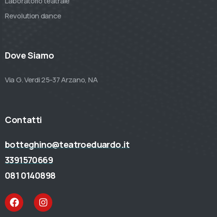
Laboratorio teatrale
Revolution dance
Dove Siamo
Via G. Verdi 25-37 Arzano, NA
Contatti
botteghino@teatroeduardo.it
3391570669
081 0140898