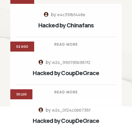
by
e4c39fbf448e
Hacked by Chinafans
READ MORE
02 AGO
by
w2s_990195b961f2
Hacked by CoupDeGrace
READ MORE
30 LUG
by
w2s_0f24c0b6736f
Hacked by CoupDeGrace