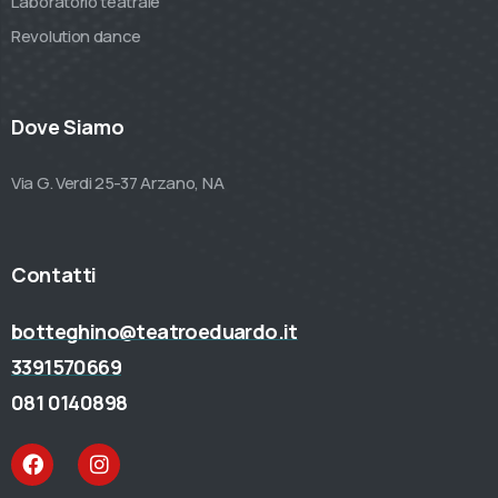
Laboratorio teatrale
Revolution dance
Dove Siamo
Via G. Verdi 25-37 Arzano, NA
Contatti
botteghino@teatroeduardo.it
3391570669
081 0140898