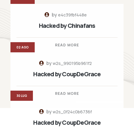
by
e4c39fbf448e
Hacked by Chinafans
READ MORE
02 AGO
by
w2s_990195b961f2
Hacked by CoupDeGrace
READ MORE
30 LUG
by
w2s_0f24c0b6736f
Hacked by CoupDeGrace