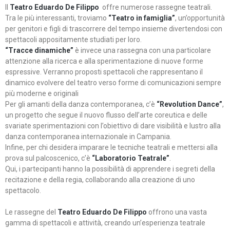
Il
Teatro Eduardo De Filippo
offre numerose rassegne teatrali.
Tra le più interessanti, troviamo
“Teatro in famiglia”
, un’opportunità
per genitori e figli di trascorrere del tempo insieme divertendosi con
spettacoli appositamente studiati per loro.
“Tracce dinamiche”
è invece una rassegna con una particolare
attenzione alla ricerca e alla sperimentazione di nuove forme
espressive. Verranno proposti spettacoli che rappresentano il
dinamico evolvere del teatro verso forme di comunicazioni sempre
più moderne e originali
Per gli amanti della danza contemporanea, c’è
“Revolution Dance”
,
un progetto che segue il nuovo flusso dell’arte coreutica e delle
svariate sperimentazioni con l’obiettivo di dare visibilità e lustro alla
danza contemporanea internazionale in Campania.
Infine, per chi desidera imparare le tecniche teatrali e mettersi alla
prova sul palcoscenico, c’è
“Laboratorio Teatrale”
.
Qui, i partecipanti hanno la possibilità di apprendere i segreti della
recitazione e della regia, collaborando alla creazione di uno
spettacolo.
Le rassegne del
Teatro Eduardo De Filippo
offrono una vasta
gamma di spettacoli e attività, creando un’esperienza teatrale