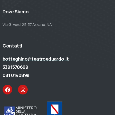
Dove Siamo
Via G. Verdi 25-37 Arzano, NA
Contatti
botteghino@teatroeduardo.it
3391570669
081 0140898