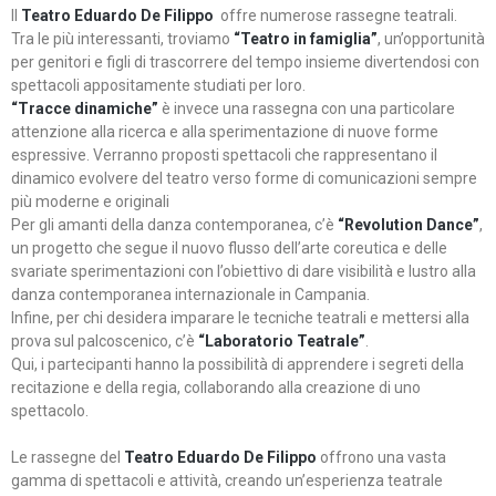
Il
Teatro Eduardo De Filippo
offre numerose rassegne teatrali.
Tra le più interessanti, troviamo
“Teatro in famiglia”
, un’opportunità
per genitori e figli di trascorrere del tempo insieme divertendosi con
spettacoli appositamente studiati per loro.
“Tracce dinamiche”
è invece una rassegna con una particolare
attenzione alla ricerca e alla sperimentazione di nuove forme
espressive. Verranno proposti spettacoli che rappresentano il
dinamico evolvere del teatro verso forme di comunicazioni sempre
più moderne e originali
Per gli amanti della danza contemporanea, c’è
“Revolution Dance”
,
un progetto che segue il nuovo flusso dell’arte coreutica e delle
svariate sperimentazioni con l’obiettivo di dare visibilità e lustro alla
danza contemporanea internazionale in Campania.
Infine, per chi desidera imparare le tecniche teatrali e mettersi alla
prova sul palcoscenico, c’è
“Laboratorio Teatrale”
.
Qui, i partecipanti hanno la possibilità di apprendere i segreti della
recitazione e della regia, collaborando alla creazione di uno
spettacolo.
Le rassegne del
Teatro Eduardo De Filippo
offrono una vasta
gamma di spettacoli e attività, creando un’esperienza teatrale