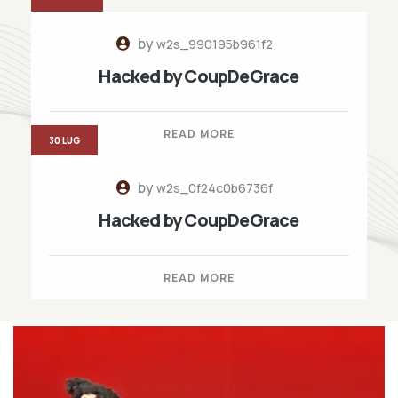
by
w2s_990195b961f2
Hacked by CoupDeGrace
READ MORE
30 LUG
by
w2s_0f24c0b6736f
Hacked by CoupDeGrace
READ MORE