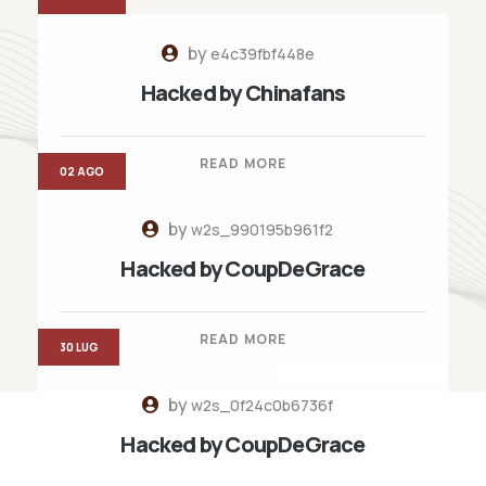
by
e4c39fbf448e
Hacked by Chinafans
READ MORE
02 AGO
by
w2s_990195b961f2
Hacked by CoupDeGrace
READ MORE
30 LUG
by
w2s_0f24c0b6736f
Hacked by CoupDeGrace