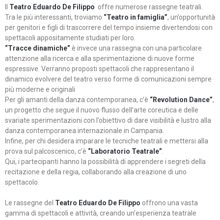
Il
Teatro Eduardo De Filippo
offre numerose rassegne teatrali.
Tra le più interessanti, troviamo
“Teatro in famiglia”
, un’opportunità
per genitori e figli di trascorrere del tempo insieme divertendosi con
spettacoli appositamente studiati per loro.
“Tracce dinamiche”
è invece una rassegna con una particolare
attenzione alla ricerca e alla sperimentazione di nuove forme
espressive. Verranno proposti spettacoli che rappresentano il
dinamico evolvere del teatro verso forme di comunicazioni sempre
più moderne e originali
Per gli amanti della danza contemporanea, c’è
“Revolution Dance”
,
un progetto che segue il nuovo flusso dell’arte coreutica e delle
svariate sperimentazioni con l’obiettivo di dare visibilità e lustro alla
danza contemporanea internazionale in Campania.
Infine, per chi desidera imparare le tecniche teatrali e mettersi alla
prova sul palcoscenico, c’è
“Laboratorio Teatrale”
.
Qui, i partecipanti hanno la possibilità di apprendere i segreti della
recitazione e della regia, collaborando alla creazione di uno
spettacolo.
Le rassegne del
Teatro Eduardo De Filippo
offrono una vasta
gamma di spettacoli e attività, creando un’esperienza teatrale