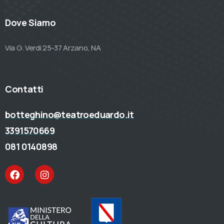
Dove Siamo
Via G. Verdi 25-37 Arzano, NA
Contatti
botteghino@teatroeduardo.it
3391570669
081 0140898