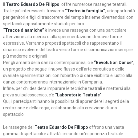
Il
Teatro Eduardo De Filippo
offre numerose rassegne teatrali.
Tra le più interessanti, troviamo
“Teatro in famiglia”
, un’opportunità
per genitori e figli di trascorrere del tempo insieme divertendosi con
spettacoli appositamente studiati per loro.
“Tracce dinamiche”
è invece una rassegna con una particolare
attenzione alla ricerca e alla sperimentazione di nuove forme
espressive. Verranno proposti spettacoli che rappresentano il
dinamico evolvere del teatro verso forme di comunicazioni sempre
più moderne e originali
Per gli amanti della danza contemporanea, c’è
“Revolution Dance”
,
un progetto che segue il nuovo flusso dell’arte coreutica e delle
svariate sperimentazioni con l’obiettivo di dare visibilità e lustro alla
danza contemporanea internazionale in Campania.
Infine, per chi desidera imparare le tecniche teatrali e mettersi alla
prova sul palcoscenico, c’è
“Laboratorio Teatrale”
.
Qui, i partecipanti hanno la possibilità di apprendere i segreti della
recitazione e della regia, collaborando alla creazione di uno
spettacolo.
Le rassegne del
Teatro Eduardo De Filippo
offrono una vasta
gamma di spettacoli e attività, creando un’esperienza teatrale