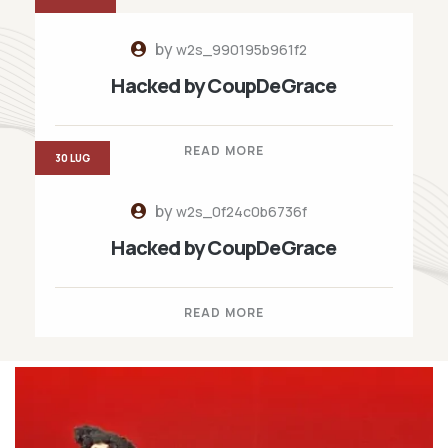
by
w2s_990195b961f2
Hacked by CoupDeGrace
READ MORE
30 LUG
by
w2s_0f24c0b6736f
Hacked by CoupDeGrace
READ MORE