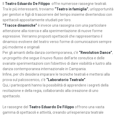
Il
Teatro Eduardo De Filippo
offre numerose rassegne teatrali.
Tra le più interessanti, troviamo
“Teatro in famiglia”
, un’opportunità
per genitori e figli di trascorrere del tempo insieme divertendosi con
spettacoli appositamente studiati per loro.
“Tracce dinamiche”
è invece una rassegna con una particolare
attenzione alla ricerca e alla sperimentazione di nuove forme
espressive. Verranno proposti spettacoli che rappresentano il
dinamico evolvere del teatro verso forme di comunicazioni sempre
più moderne e originali
Per gli amanti della danza contemporanea, c’è
“Revolution Dance”
,
un progetto che segue il nuovo flusso dell’arte coreutica e delle
svariate sperimentazioni con l’obiettivo di dare visibilità e lustro alla
danza contemporanea internazionale in Campania.
Infine, per chi desidera imparare le tecniche teatrali e mettersi alla
prova sul palcoscenico, c’è
“Laboratorio Teatrale”
.
Qui, i partecipanti hanno la possibilità di apprendere i segreti della
recitazione e della regia, collaborando alla creazione di uno
spettacolo.
Le rassegne del
Teatro Eduardo De Filippo
offrono una vasta
gamma di spettacoli e attività, creando un’esperienza teatrale