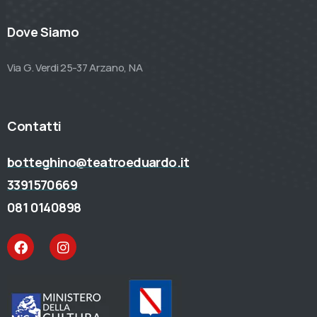
Dove Siamo
Via G. Verdi 25-37 Arzano, NA
Contatti
botteghino@teatroeduardo.it
3391570669
081 0140898