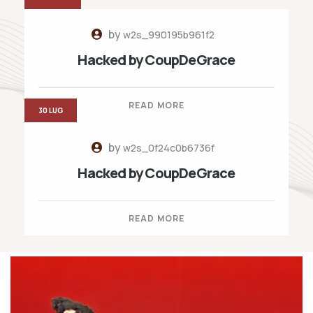
by
w2s_990195b961f2
Hacked by CoupDeGrace
READ MORE
30 LUG
by
w2s_0f24c0b6736f
Hacked by CoupDeGrace
READ MORE