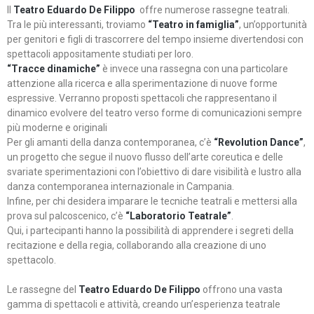
Il
Teatro Eduardo De Filippo
offre numerose rassegne teatrali.
Tra le più interessanti, troviamo
“Teatro in famiglia”
, un’opportunità
per genitori e figli di trascorrere del tempo insieme divertendosi con
spettacoli appositamente studiati per loro.
“Tracce dinamiche”
è invece una rassegna con una particolare
attenzione alla ricerca e alla sperimentazione di nuove forme
espressive. Verranno proposti spettacoli che rappresentano il
dinamico evolvere del teatro verso forme di comunicazioni sempre
più moderne e originali
Per gli amanti della danza contemporanea, c’è
“Revolution Dance”
,
un progetto che segue il nuovo flusso dell’arte coreutica e delle
svariate sperimentazioni con l’obiettivo di dare visibilità e lustro alla
danza contemporanea internazionale in Campania.
Infine, per chi desidera imparare le tecniche teatrali e mettersi alla
prova sul palcoscenico, c’è
“Laboratorio Teatrale”
.
Qui, i partecipanti hanno la possibilità di apprendere i segreti della
recitazione e della regia, collaborando alla creazione di uno
spettacolo.
Le rassegne del
Teatro Eduardo De Filippo
offrono una vasta
gamma di spettacoli e attività, creando un’esperienza teatrale