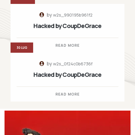
by
w2s_990195b961f2
Hacked by CoupDeGrace
READ MORE
30 LUG
by
w2s_0f24c0b6736f
Hacked by CoupDeGrace
READ MORE