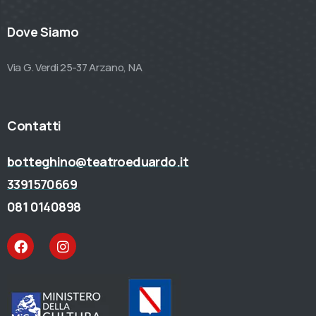
Dove Siamo
Via G. Verdi 25-37 Arzano, NA
Contatti
botteghino@teatroeduardo.it
3391570669
081 0140898