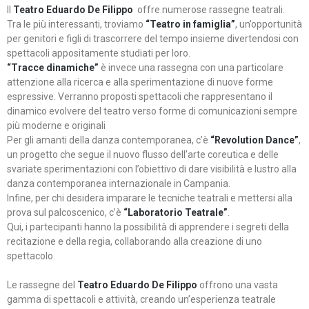
Il
Teatro Eduardo De Filippo
offre numerose rassegne teatrali.
Tra le più interessanti, troviamo
“Teatro in famiglia”
, un’opportunità
per genitori e figli di trascorrere del tempo insieme divertendosi con
spettacoli appositamente studiati per loro.
“Tracce dinamiche”
è invece una rassegna con una particolare
attenzione alla ricerca e alla sperimentazione di nuove forme
espressive. Verranno proposti spettacoli che rappresentano il
dinamico evolvere del teatro verso forme di comunicazioni sempre
più moderne e originali
Per gli amanti della danza contemporanea, c’è
“Revolution Dance”
,
un progetto che segue il nuovo flusso dell’arte coreutica e delle
svariate sperimentazioni con l’obiettivo di dare visibilità e lustro alla
danza contemporanea internazionale in Campania.
Infine, per chi desidera imparare le tecniche teatrali e mettersi alla
prova sul palcoscenico, c’è
“Laboratorio Teatrale”
.
Qui, i partecipanti hanno la possibilità di apprendere i segreti della
recitazione e della regia, collaborando alla creazione di uno
spettacolo.
Le rassegne del
Teatro Eduardo De Filippo
offrono una vasta
gamma di spettacoli e attività, creando un’esperienza teatrale