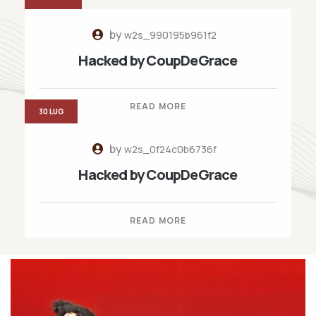
by
w2s_990195b961f2
Hacked by CoupDeGrace
READ MORE
30 LUG
by
w2s_0f24c0b6736f
Hacked by CoupDeGrace
READ MORE