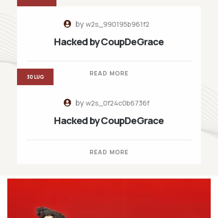
by
w2s_990195b961f2
Hacked by CoupDeGrace
READ MORE
30 LUG
by
w2s_0f24c0b6736f
Hacked by CoupDeGrace
READ MORE