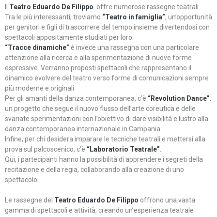
Il
Teatro Eduardo De Filippo
offre numerose rassegne teatrali.
Tra le più interessanti, troviamo
“Teatro in famiglia”
, un’opportunità
per genitori e figli di trascorrere del tempo insieme divertendosi con
spettacoli appositamente studiati per loro.
“Tracce dinamiche”
è invece una rassegna con una particolare
attenzione alla ricerca e alla sperimentazione di nuove forme
espressive. Verranno proposti spettacoli che rappresentano il
dinamico evolvere del teatro verso forme di comunicazioni sempre
più moderne e originali
Per gli amanti della danza contemporanea, c’è
“Revolution Dance”
,
un progetto che segue il nuovo flusso dell’arte coreutica e delle
svariate sperimentazioni con l’obiettivo di dare visibilità e lustro alla
danza contemporanea internazionale in Campania.
Infine, per chi desidera imparare le tecniche teatrali e mettersi alla
prova sul palcoscenico, c’è
“Laboratorio Teatrale”
.
Qui, i partecipanti hanno la possibilità di apprendere i segreti della
recitazione e della regia, collaborando alla creazione di uno
spettacolo.
Le rassegne del
Teatro Eduardo De Filippo
offrono una vasta
gamma di spettacoli e attività, creando un’esperienza teatrale