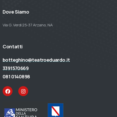
Dove Siamo
Via G. Verdi 25-37 Arzano, NA
Contatti
botteghino@teatroeduardo.it
3391570669
081 0140898