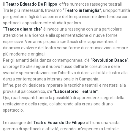
Il
Teatro Eduardo De Filippo
offre numerose rassegne teatrali.
Tra le più interessanti, troviamo
“Teatro in famiglia”
, un’opportunità
per genitori e figli di trascorrere del tempo insieme divertendosi con
spettacoli appositamente studiati per loro.
“Tracce dinamiche”
è invece una rassegna con una particolare
attenzione alla ricerca e alla sperimentazione di nuove forme
espressive. Verranno proposti spettacoli che rappresentano il
dinamico evolvere del teatro verso forme di comunicazioni sempre
più moderne e originali
Per gli amanti della danza contemporanea, c’è
“Revolution Dance”
,
un progetto che segue il nuovo flusso dell’arte coreutica e delle
svariate sperimentazioni con l’obiettivo di dare visibilità e lustro alla
danza contemporanea internazionale in Campania.
Infine, per chi desidera imparare le tecniche teatrali e mettersi alla
prova sul palcoscenico, c’è
“Laboratorio Teatrale”
.
Qui, i partecipanti hanno la possibilità di apprendere i segreti della
recitazione e della regia, collaborando alla creazione di uno
spettacolo.
Le rassegne del
Teatro Eduardo De Filippo
offrono una vasta
gamma di spettacoli e attività, creando un’esperienza teatrale