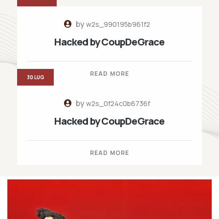
by
w2s_990195b961f2
Hacked by CoupDeGrace
READ MORE
30 LUG
by
w2s_0f24c0b6736f
Hacked by CoupDeGrace
READ MORE