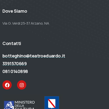
Dove Siamo
Via G. Verdi 25-37 Arzano, NA
Contatti
botteghino@teatroeduardo.it
3391570669
081 0140898