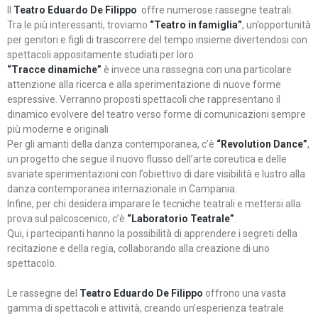
Il
Teatro Eduardo De Filippo
offre numerose rassegne teatrali.
Tra le più interessanti, troviamo
“Teatro in famiglia”
, un’opportunità
per genitori e figli di trascorrere del tempo insieme divertendosi con
spettacoli appositamente studiati per loro.
“Tracce dinamiche”
è invece una rassegna con una particolare
attenzione alla ricerca e alla sperimentazione di nuove forme
espressive. Verranno proposti spettacoli che rappresentano il
dinamico evolvere del teatro verso forme di comunicazioni sempre
più moderne e originali
Per gli amanti della danza contemporanea, c’è
“Revolution Dance”
,
un progetto che segue il nuovo flusso dell’arte coreutica e delle
svariate sperimentazioni con l’obiettivo di dare visibilità e lustro alla
danza contemporanea internazionale in Campania.
Infine, per chi desidera imparare le tecniche teatrali e mettersi alla
prova sul palcoscenico, c’è
“Laboratorio Teatrale”
.
Qui, i partecipanti hanno la possibilità di apprendere i segreti della
recitazione e della regia, collaborando alla creazione di uno
spettacolo.
Le rassegne del
Teatro Eduardo De Filippo
offrono una vasta
gamma di spettacoli e attività, creando un’esperienza teatrale