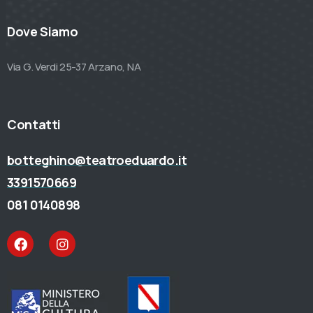
Dove Siamo
Via G. Verdi 25-37 Arzano, NA
Contatti
botteghino@teatroeduardo.it
3391570669
081 0140898