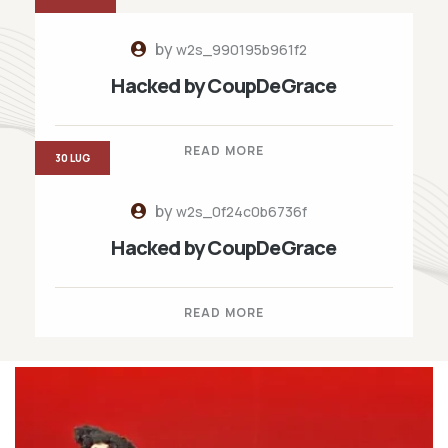
by
w2s_990195b961f2
Hacked by CoupDeGrace
READ MORE
30 LUG
by
w2s_0f24c0b6736f
Hacked by CoupDeGrace
READ MORE