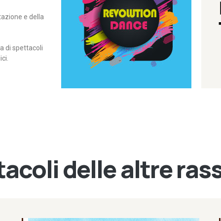
itazione e della
contemporanea – I Edizione
Rassegna di danza
Revolution Dance
di spettacoli
ci.
acoli delle altre ra