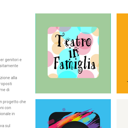
Continua
del teatro all’intera famiglia.
per far condividere e godere
rassegna di teatro concepita
er genitori e
Teatro In Famiglia è una
positamente
Teatro in famiglia
zione alla
roposti
rme di
un progetto che
oni con
ionale in
Continua
ova sul