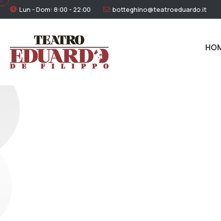
Lun - Dom: 8:00 - 22:00
botteghino@teatroeduardo.it
HO