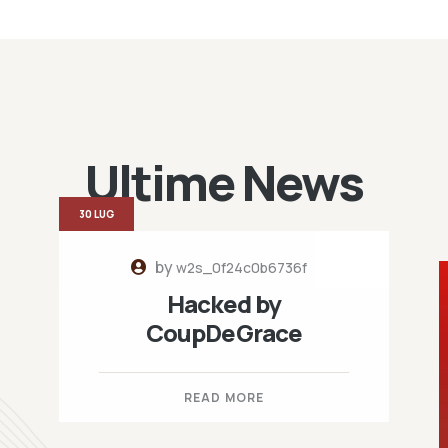
Ultime News
30 LUG
by
w2s_0f24c0b6736f
Hacked by
CoupDeGrace
READ MORE