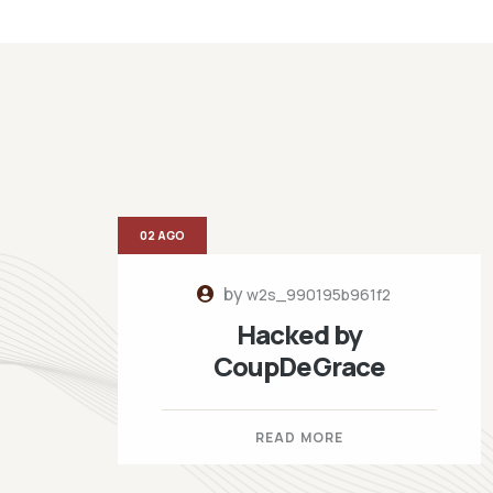
02 AGO
by
w2s_990195b961f2
Hacked by
CoupDeGrace
READ MORE