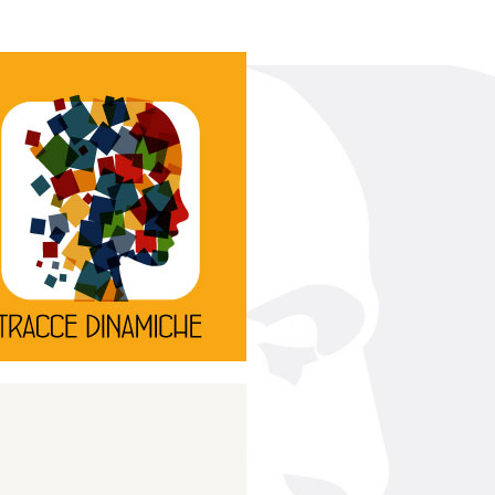
Continua
d’innovazione e sperimentale.
rassegna di teatro
Tracce Dinamiche è una
Tracce dinamiche
Continua