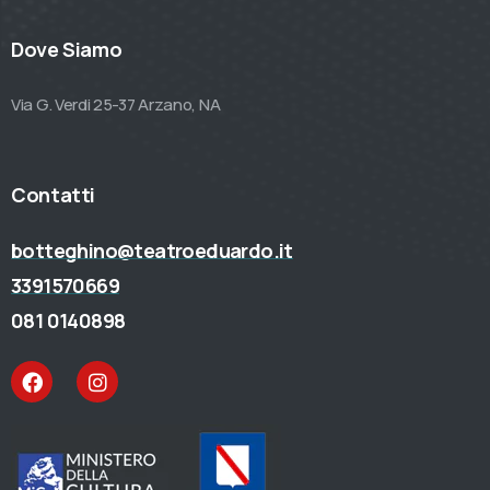
Dove Siamo
Via G. Verdi 25-37 Arzano, NA
Contatti
botteghino@teatroeduardo.it
3391570669
081 0140898