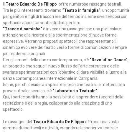
Il
Teatro Eduardo De Filippo
offre numerose rassegne teatrali.
Tra le più interessanti, troviamo
“Teatro in famiglia”
, un’opportunità
per genitori e figli di trascorrere del tempo insieme divertendosi con
spettacoli appositamente studiati per loro.
“Tracce dinamiche”
è invece una rassegna con una particolare
attenzione alla ricerca e alla sperimentazione di nuove forme
espressive. Verranno proposti spettacoli che rappresentano il
dinamico evolvere del teatro verso forme di comunicazioni sempre
più moderne e originali
Per gli amanti della danza contemporanea, c’è
“Revolution Dance”
,
un progetto che segue il nuovo flusso dell’arte coreutica e delle
svariate sperimentazioni con l’obiettivo di dare visibilità e lustro alla
danza contemporanea internazionale in Campania.
Infine, per chi desidera imparare le tecniche teatrali e mettersi alla
prova sul palcoscenico, c’è
“Laboratorio Teatrale”
.
Qui, i partecipanti hanno la possibilità di apprendere i segreti della
recitazione e della regia, collaborando alla creazione di uno
spettacolo.
Le rassegne del
Teatro Eduardo De Filippo
offrono una vasta
gamma di spettacoli e attività, creando un’esperienza teatrale