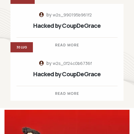
by
w2s_990195b961f2
Hacked by CoupDeGrace
READ MORE
30 LUG
by
w2s_0f24c0b6736f
Hacked by CoupDeGrace
READ MORE