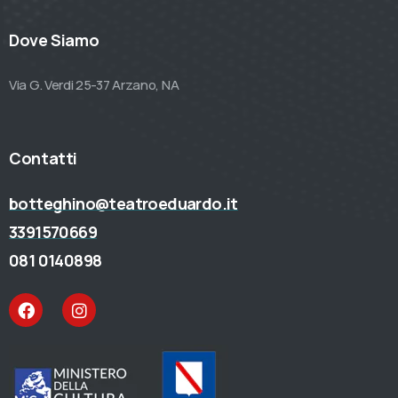
Dove Siamo
Via G. Verdi 25-37 Arzano, NA
Contatti
botteghino@teatroeduardo.it
3391570669
081 0140898