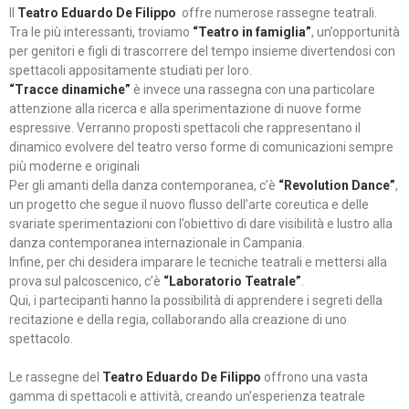
Il
Teatro Eduardo De Filippo
offre numerose rassegne teatrali.
Tra le più interessanti, troviamo
“Teatro in famiglia”
, un’opportunità
per genitori e figli di trascorrere del tempo insieme divertendosi con
spettacoli appositamente studiati per loro.
“Tracce dinamiche”
è invece una rassegna con una particolare
attenzione alla ricerca e alla sperimentazione di nuove forme
espressive. Verranno proposti spettacoli che rappresentano il
dinamico evolvere del teatro verso forme di comunicazioni sempre
più moderne e originali
Per gli amanti della danza contemporanea, c’è
“Revolution Dance”
,
un progetto che segue il nuovo flusso dell’arte coreutica e delle
svariate sperimentazioni con l’obiettivo di dare visibilità e lustro alla
danza contemporanea internazionale in Campania.
Infine, per chi desidera imparare le tecniche teatrali e mettersi alla
prova sul palcoscenico, c’è
“Laboratorio Teatrale”
.
Qui, i partecipanti hanno la possibilità di apprendere i segreti della
recitazione e della regia, collaborando alla creazione di uno
spettacolo.
Le rassegne del
Teatro Eduardo De Filippo
offrono una vasta
gamma di spettacoli e attività, creando un’esperienza teatrale