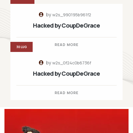
by
w2s_990195b961f2
Hacked by CoupDeGrace
READ MORE
30 LUG
by
w2s_0f24c0b6736f
Hacked by CoupDeGrace
READ MORE