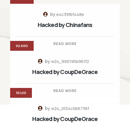
by
e4c39fbf448e
Hacked by Chinafans
READ MORE
02 AGO
by
w2s_990195b961f2
Hacked by CoupDeGrace
READ MORE
30 LUG
by
w2s_0f24c0b6736f
Hacked by CoupDeGrace