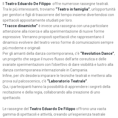
Il
Teatro Eduardo De Filippo
offre numerose rassegne teatrali.
Tra le più interessanti, troviamo
“Teatro in famiglia”
, un’opportunità
per genitori e figli di trascorrere del tempo insieme divertendosi con
spettacoli appositamente studiati per loro.
“Tracce dinamiche”
è invece una rassegna con una particolare
attenzione alla ricerca e alla sperimentazione di nuove forme
espressive. Verranno proposti spettacoli che rappresentano il
dinamico evolvere del teatro verso forme di comunicazioni sempre
più moderne e originali
Per gli amanti della danza contemporanea, c’è
“Revolution Dance”
,
un progetto che segue il nuovo flusso dell’arte coreutica e delle
svariate sperimentazioni con l’obiettivo di dare visibilità e lustro alla
danza contemporanea internazionale in Campania.
Infine, per chi desidera imparare le tecniche teatrali e mettersi alla
prova sul palcoscenico, c’è
“Laboratorio Teatrale”
.
Qui, i partecipanti hanno la possibilità di apprendere i segreti della
recitazione e della regia, collaborando alla creazione di uno
spettacolo.
Le rassegne del
Teatro Eduardo De Filippo
offrono una vasta
gamma di spettacoli e attività, creando un’esperienza teatrale