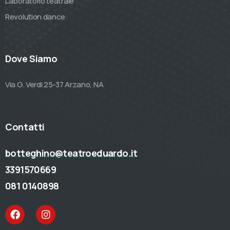
Laboratorio teatrale
Revolution dance
Dove Siamo
Via G. Verdi 25-37 Arzano, NA
Contatti
botteghino@teatroeduardo.it
3391570669
081 0140898