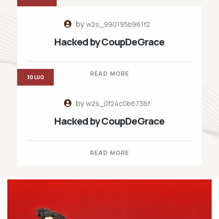
by
w2s_990195b961f2
Hacked by CoupDeGrace
READ MORE
30 LUG
by
w2s_0f24c0b6736f
Hacked by CoupDeGrace
READ MORE