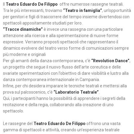
Il
Teatro Eduardo De Filippo
offre numerose rassegne teatrali.
Tra le più interessanti, troviamo
“Teatro in famiglia”
, un’opportunità
per genitori e figli di trascorrere del tempo insieme divertendosi con
spettacoli appositamente studiati per loro.
“Tracce dinamiche”
è invece una rassegna con una particolare
attenzione alla ricerca e alla sperimentazione di nuove forme
espressive. Verranno proposti spettacoli che rappresentano il
dinamico evolvere del teatro verso forme di comunicazioni sempre
più moderne e originali
Per gli amanti della danza contemporanea, c’è
“Revolution Dance”
,
un progetto che segue il nuovo flusso dell’arte coreutica e delle
svariate sperimentazioni con l’obiettivo di dare visibilità e lustro alla
danza contemporanea internazionale in Campania.
Infine, per chi desidera imparare le tecniche teatrali e mettersi alla
prova sul palcoscenico, c’è
“Laboratorio Teatrale”
.
Qui, i partecipanti hanno la possibilità di apprendere i segreti della
recitazione e della regia, collaborando alla creazione di uno
spettacolo.
Le rassegne del
Teatro Eduardo De Filippo
offrono una vasta
gamma di spettacoli e attività, creando un’esperienza teatrale