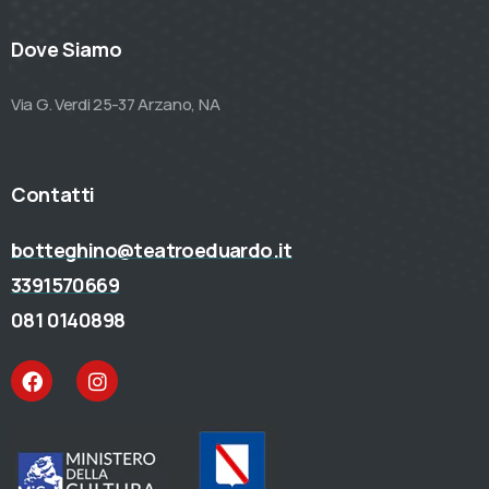
Dove Siamo
Via G. Verdi 25-37 Arzano, NA
Contatti
botteghino@teatroeduardo.it
3391570669
081 0140898